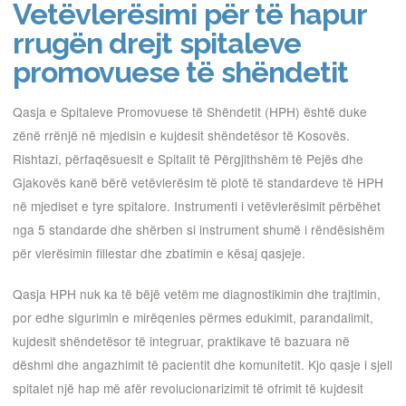
Vetëvlerësimi për të hapur
rrugën drejt spitaleve
promovuese të shëndetit
Qasja e Spitaleve Promovuese të Shëndetit (HPH) është duke
zënë rrënjë në mjedisin e kujdesit shëndetësor të Kosovës.
Rishtazi, përfaqësuesit e Spitalit të Përgjithshëm të Pejës dhe
Gjakovës kanë bërë vetëvlerësim të plotë të standardeve të HPH
në mjediset e tyre spitalore. Instrumenti i vetëvlerësimit përbëhet
nga 5 standarde dhe shërben si instrument shumë i rëndësishëm
për vlerësimin fillestar dhe zbatimin e kësaj qasjeje.
Qasja HPH nuk ka të bëjë vetëm me diagnostikimin dhe trajtimin,
por edhe sigurimin e mirëqenies përmes edukimit, parandalimit,
kujdesit shëndetësor të integruar, praktikave të bazuara në
dëshmi dhe angazhimit të pacientit dhe komunitetit. Kjo qasje i sjell
spitalet një hap më afër revolucionarizimit të ofrimit të kujdesit