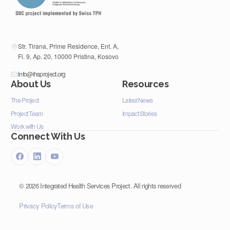
Str. Tirana, Prime Residence, Ent. A,
Fl. 9, Ap. 20, 10000 Pristina, Kosovo
info@ihsproject.org
About Us
Resources
The Project
Latest News
Project Team
Impact Stories
Work with Us
Connect With Us
©
2026
Integrated Health Services Project. All rights reserved
Privacy Policy
Terms of Use