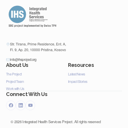
Str. Tirana, Prime Residence, Ent. A,
Fl. 9, Ap. 20, 10000 Pristina, Kosovo
info@ihsproject.org
About Us
Resources
The Project
Latest News
Project Team
Impact Stories
Work with Us
Connect With Us
©
2026
Integrated Health Services Project. All rights reserved