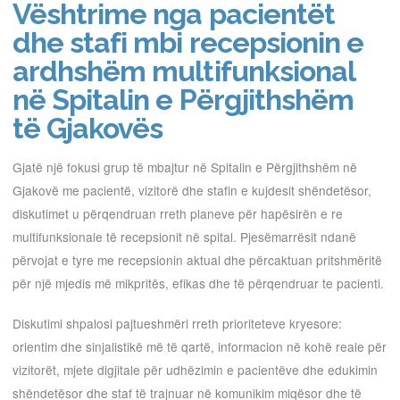
Vështrime nga pacientët
dhe stafi mbi recepsionin e
ardhshëm multifunksional
në Spitalin e Përgjithshëm
të Gjakovës
Gjatë një fokusi grup të mbajtur në Spitalin e Përgjithshëm në
Gjakovë me pacientë, vizitorë dhe stafin e kujdesit shëndetësor,
diskutimet u përqendruan rreth planeve për hapësirën e re
multifunksionale të recepsionit në spital. Pjesëmarrësit ndanë
përvojat e tyre me recepsionin aktual dhe përcaktuan pritshmëritë
për një mjedis më mikpritës, efikas dhe të përqendruar te pacienti.
Diskutimi shpalosi pajtueshmëri rreth prioriteteve kryesore:
orientim dhe sinjalistikë më të qartë, informacion në kohë reale për
vizitorët, mjete digjitale për udhëzimin e pacientëve dhe edukimin
shëndetësor dhe staf të trajnuar në komunikim miqësor dhe të