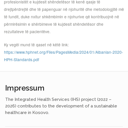
profesionistët e kujdesit shëndetësor të kenë qasje të
drejtpërdrejtë dhe të papenguar në njohuritë dhe metodologjitë më
të fundit, duke nxitur shkëmbimin e njohurive që kontribuojnë në
përmirësimin e shërbimeve të kujdesit shëndetësor dhe
rezultateve të pacientëve.
Ky vegël mund të qaset në këtë link:
https://www.hphnet.org/Files/PagesMedia/2024/01/Albanian-2020-
HPH-Standards.pdf
Impressum
The Integrated Health Services (IHS) project (2022 –
2026) contributes to the development of a sustainable
healthcare in Kosovo.