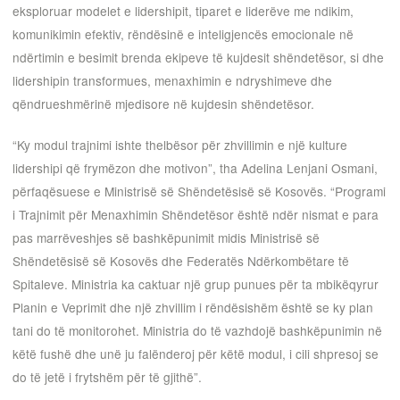
eksploruar modelet e lidershipit, tiparet e liderëve me ndikim,
komunikimin efektiv, rëndësinë e inteligjencës emocionale në
ndërtimin e besimit brenda ekipeve të kujdesit shëndetësor, si dhe
lidershipin transformues, menaxhimin e ndryshimeve dhe
qëndrueshmërinë mjedisore në kujdesin shëndetësor.
“Ky modul trajnimi ishte thelbësor për zhvillimin e një kulture
lidershipi që frymëzon dhe motivon”, tha Adelina Lenjani Osmani,
përfaqësuese e Ministrisë së Shëndetësisë së Kosovës. “Programi
i Trajnimit për Menaxhimin Shëndetësor është ndër nismat e para
pas marrëveshjes së bashkëpunimit midis Ministrisë së
Shëndetësisë së Kosovës dhe Federatës Ndërkombëtare të
Spitaleve. Ministria ka caktuar një grup punues për ta mbikëqyrur
Planin e Veprimit dhe një zhvillim i rëndësishëm është se ky plan
tani do të monitorohet. Ministria do të vazhdojë bashkëpunimin në
këtë fushë dhe unë ju falënderoj për këtë modul, i cili shpresoj se
do të jetë i frytshëm për të gjithë”.