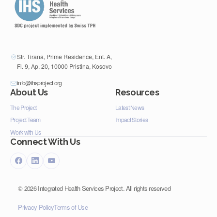
Str. Tirana, Prime Residence, Ent. A,
Fl. 9, Ap. 20, 10000 Pristina, Kosovo
info@ihsproject.org
About Us
Resources
The Project
Latest News
Project Team
Impact Stories
Work with Us
Connect With Us
©
2026
Integrated Health Services Project. All rights reserved
Privacy Policy
Terms of Use