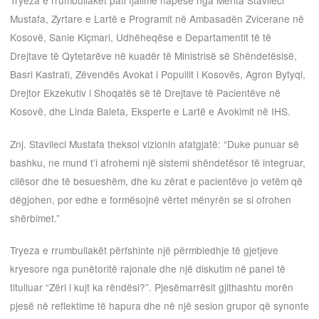
Tryeza e rrumbullakët pati fjalime hapëse nga Merita Stavileci
Mustafa, Zyrtare e Lartë e Programit në Ambasadën Zvicerane në
Kosovë, Sanie Kiçmari, Udhëheqëse e Departamentit të të
Drejtave të Qytetarëve në kuadër të Ministrisë së Shëndetësisë,
Basri Kastrati, Zëvendës Avokat i Popullit i Kosovës, Agron Bytyqi,
Drejtor Ekzekutiv i Shoqatës së të Drejtave të Pacientëve në
Kosovë, dhe Linda Baleta, Eksperte e Lartë e Avokimit në IHS.
Znj. Stavileci Mustafa theksoi vizionin afatgjatë: “Duke punuar së
bashku, ne mund t’i afrohemi një sistemi shëndetësor të integruar,
cilësor dhe të besueshëm, dhe ku zërat e pacientëve jo vetëm që
dëgjohen, por edhe e formësojnë vërtet mënyrën se si ofrohen
shërbimet.”
Tryeza e rrumbullakët përfshinte një përmbledhje të gjetjeve
kryesore nga punëtoritë rajonale dhe një diskutim në panel të
titulluar “Zëri i kujt ka rëndësi?”. Pjesëmarrësit gjithashtu morën
pjesë në reflektime të hapura dhe në një sesion grupor që synonte