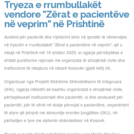
Tryeza e rrumbullakët
vendore "Zërat e pacientëve
në veprim" në Prishtinë
Avokimi për pacientë dhe rrjetëzimi ishin në qendër të vëmendjes
në tryezën e rrumbullakët "Zërat e pacientëve në veprim", që u
mbajt në Prishtinë më 18 shtator 2025, si ngjarja përmbyllëse e
shtatë punëtorive rajonale me organizata të shoqërisë civile dhe
institucione të mbajtura në mbarë Kosovën gjatë këtij viti.
Organizuar nga Projekti Shërbime Shëndetësore të Integruara
(IHS), ngjarja mblodhi së bashku organizatat e shoqërisë civile,
përfaqësuesit institucionalë dhe pacientët, si dhe avokuesit për
pacientët, për të vënë në dukje përvojat e pacientëve, veçanërisht
të atyre që jetojnë me sëmundje kronike jongjitëse (SKJ), në
përballjen e tyre me sistemin shëndetësor në Kosovë.