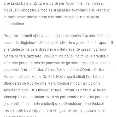
dhe Linda Baleta, Zyrtare e Lartë për Avokim në IHS. Folëset
theksuan rëndësinë e medias si aleat në avancimin e të drejtave
të pacientëve dhe forcimin e besimit në sistemin e kujdesit
shëndetësor.
Programi paraqiti një kolazh storjesh me temën “Gazetarët flasin,
pacientët dëgjohen” që ilustrojnë ndikimin e prekshëm të raportimit
shëndetësor në vetërdijësimin e qytetarëve, të prezantuar nga
Merita Miftari, gazetare. Diskutimi në panel me temë “Paraqitja e
zërit dhe perspektivës së pacientit në gazetari” mblodhi së bashku
gazetaret Arbreshë Uka, Albina Selmanaj dhe Qëndresë Uka-
Matoshi, së bashku me Dr. Faik Hotin nga Instituti Kombëtar i
Shëndetësisë Publike dhe Mark Kaqinarin nga Institucioni i
Avokatit të Popullit. I moderuar nga Kryetari i Bordit të AGK-së,
Xhemajl Rexha, diskutimi nxori në pah sfidat me të cilat përballen
gazetarët në mbulimin e çështjeve shëndetësore dhe theksoi
nevojën për bashkëpunim më të ngushtë me institucionet dhe