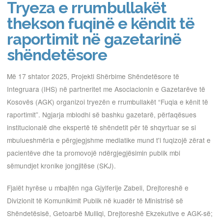
Tryeza e rrumbullakët
thekson fuqinë e këndit të
raportimit në gazetarinë
shëndetësore
Më 17 shtator 2025, Projekti Shërbime Shëndetësore të
Integruara (IHS) në partneritet me Asociacionin e Gazetarëve të
Kosovës (AGK) organizoi tryezën e rrumbullakët “Fuqia e kënit të
raportimit”. Ngjarja mblodhi së bashku gazetarë, përfaqësues
institucionalë dhe ekspertë të shëndetit për të shqyrtuar se si
mbulueshmëria e përgjegjshme mediatike mund t'i fuqizojë zërat e
pacientëve dhe ta promovojë ndërgjegjësimin publik mbi
sëmundjet kronike jongjitëse (SKJ).
Fjalët hyrëse u mbajtën nga Gjylferije Zabeli, Drejtoreshë e
Divizionit të Komunikimit Publik në kuadër të Ministrisë së
Shëndetësisë, Getoarbë Mulliqi, Drejtoreshë Ekzekutive e AGK-së;