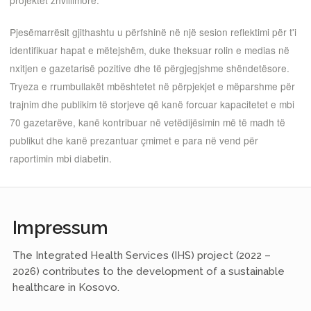
projektet zhvillimore.
Pjesëmarrësit gjithashtu u përfshinë në një sesion reflektimi për t'i
identifikuar hapat e mëtejshëm, duke theksuar rolin e medias në
nxitjen e gazetarisë pozitive dhe të përgjegjshme shëndetësore.
Tryeza e rrumbullakët mbështetet në përpjekjet e mëparshme për
trajnim dhe publikim të storjeve që kanë forcuar kapacitetet e mbi
70 gazetarëve, kanë kontribuar në vetëdijësimin më të madh të
publikut dhe kanë prezantuar çmimet e para në vend për
raportimin mbi diabetin.
Impressum
The Integrated Health Services (IHS) project (2022 –
2026) contributes to the development of a sustainable
healthcare in Kosovo.