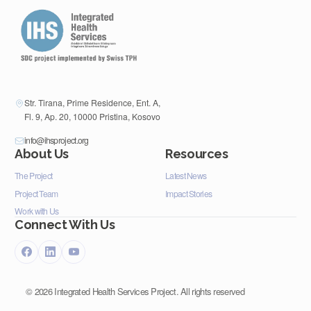
Str. Tirana, Prime Residence, Ent. A,
Fl. 9, Ap. 20, 10000 Pristina, Kosovo
info@ihsproject.org
About Us
Resources
The Project
Latest News
Project Team
Impact Stories
Work with Us
Connect With Us
©
2026
Integrated Health Services Project. All rights reserved