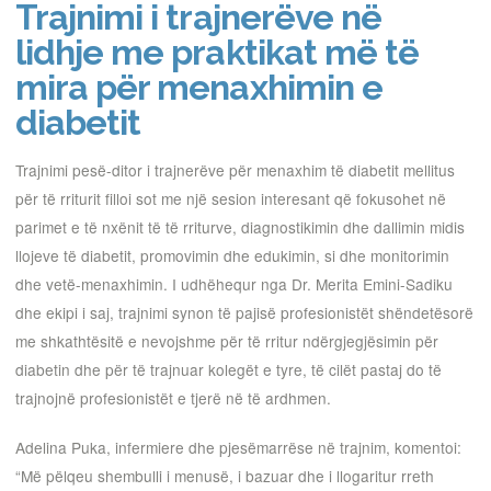
Trajnimi i trajnerëve në
lidhje me praktikat më të
mira për menaxhimin e
diabetit
Trajnimi pesë-ditor i trajnerëve për menaxhim të diabetit mellitus
për të rriturit filloi sot me një sesion interesant që fokusohet në
parimet e të nxënit të të rriturve, diagnostikimin dhe dallimin midis
llojeve të diabetit, promovimin dhe edukimin, si dhe monitorimin
dhe vetë-menaxhimin. I udhëhequr nga Dr. Merita Emini-Sadiku
dhe ekipi i saj, trajnimi synon të pajisë profesionistët shëndetësorë
me shkathtësitë e nevojshme për të rritur ndërgjegjësimin për
diabetin dhe për të trajnuar kolegët e tyre, të cilët pastaj do të
trajnojnë profesionistët e tjerë në të ardhmen.
Adelina Puka, infermiere dhe pjesëmarrëse në trajnim, komentoi:
“Më pëlqeu shembulli i menusë, i bazuar dhe i llogaritur rreth