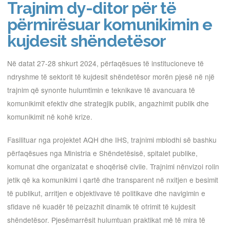
Trajnim dy-ditor për të
përmirësuar komunikimin e
kujdesit shëndetësor
Në datat 27-28 shkurt 2024, përfaqësues të institucioneve të
ndryshme të sektorit të kujdesit shëndetësor morën pjesë në një
trajnim që synonte hulumtimin e teknikave të avancuara të
komunikimit efektiv dhe strategjik publik, angazhimit publik dhe
komunikimit në kohë krize.
Fasilituar nga projektet AQH dhe IHS, trajnimi mblodhi së bashku
përfaqësues nga Ministria e Shëndetësisë, spitalet publike,
komunat dhe organizatat e shoqërisë civile. Trajnimi nënvizoi rolin
jetik që ka komunikimi i qartë dhe transparent në nxitjen e besimit
të publikut, arritjen e objektivave të politikave dhe navigimin e
sfidave në kuadër të peizazhit dinamik të ofrimit të kujdesit
shëndetësor. Pjesëmarrësit hulumtuan praktikat më të mira të