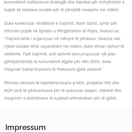
komunikimit institucional strategjik dhe teknikat për shfrytëzimin e
fuqisë së mediave sociale për të përcjellë mesazhe me ndikim.
Duke komentuar rëndësinë e trajnimit, Naim Sahiti, zyrtar për
informim publik në Spitalin e Përgjithshëm të Pejës, theksoi se:
“Trajnimi ishte i organizuar në mënyrë të përsosur. Seanca mbi
rrjetet sociale ishte veçanërisht me ndikim, duke ofruar njohuri të
vlefshme. Falë trajnimit, unë tashmë kam propozuar një plan
gjithëpërfshirës të komunikimit digjital për vitin 2024, duke
integruar fushat kryesore të theksuara gjatë sesionit”.
Përmes nismave të bashkërenduara si këto, projektet IHS dhe
AQH janë të përkushtuara për të avancuar qasjen, cilësinë dhe
integrimin e shërbimeve të kujdesit shëndetësor për të gjithë.
Impressum