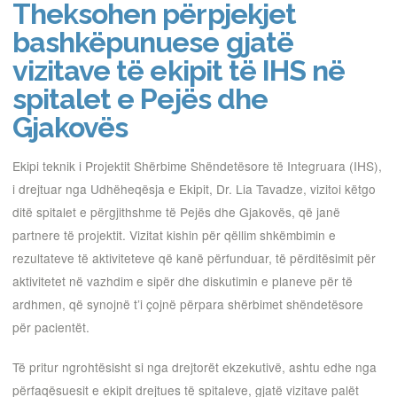
Theksohen përpjekjet
bashkëpunuese gjatë
vizitave të ekipit të IHS në
spitalet e Pejës dhe
Gjakovës
Ekipi teknik i Projektit Shërbime Shëndetësore të Integruara (IHS),
i drejtuar nga Udhëheqësja e Ekipit, Dr. Lia Tavadze, vizitoi këtgo
ditë spitalet e përgjithshme të Pejës dhe Gjakovës, që janë
partnere të projektit. Vizitat kishin për qëllim shkëmbimin e
rezultateve të aktiviteteve që kanë përfunduar, të përditësimit për
aktivitetet në vazhdim e sipër dhe diskutimin e planeve për të
ardhmen, që synojnë t’i çojnë përpara shërbimet shëndetësore
për pacientët.
Të pritur ngrohtësisht si nga drejtorët ekzekutivë, ashtu edhe nga
përfaqësuesit e ekipit drejtues të spitaleve, gjatë vizitave palët