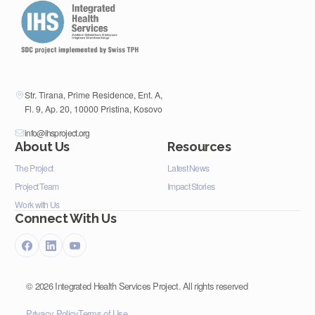
Str. Tirana, Prime Residence, Ent. A,
Fl. 9, Ap. 20, 10000 Pristina, Kosovo
info@ihsproject.org
About Us
Resources
The Project
Latest News
Project Team
Impact Stories
Work with Us
Connect With Us
©
2026
Integrated Health Services Project. All rights reserved
Privacy Policy
Terms of Use