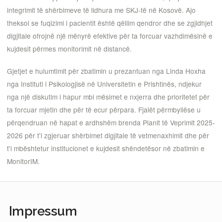
integrimit të shërbimeve të lidhura me SKJ-të në Kosovë. Ajo
theksoi se fuqizimi i pacientit është qëllim qendror dhe se zgjidhjet
digjitale ofrojnë një mënyrë efektive për ta forcuar vazhdimësinë e
kujdesit përmes monitorimit në distancë.
Gjetjet e hulumtimit për zbatimin u prezantuan nga Linda Hoxha
nga Instituti i Psikologjisë në Universitetin e Prishtinës, ndjekur
nga një diskutim i hapur mbi mësimet e nxjerra dhe prioritetet për
ta forcuar mjetin dhe për të ecur përpara. Fjalët përmbyllëse u
përqendruan në hapat e ardhshëm brenda Planit të Veprimit 2025-
2026 për t'i zgjeruar shërbimet digjitale të vetmenaxhimit dhe për
t'i mbështetur institucionet e kujdesit shëndetësor në zbatimin e
MonitorIM.
Impressum