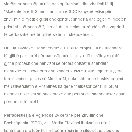
vlerësuar bashkëpunimin pas aplikacionit dhe zbatimit të tij.
"Mbështetja e IHS me financimin e SDC ka qenë jetike për
zhvillimin e mjetit digjital dhe qëndrueshmëria dhe zgjerimi mbeten
prioritet i përbashkët", tha ai, duke theksuar rëndësinë e veprimit
të përbashkët në të gjithë sistemin shëndetësor.
Dr. Lia Tavadze, Udhëheqëse e Ekipit të projektit IHS, falënderoi
të gjithë partnerët për bashkëpunimin e tyre të shkëlqyer gjatë
gjithë procesit dhe nënvizoi se profesionistët e shëndetit,
menaxherët, inovatorët dhe shoqëria civile luajtën një rol kyç në
formësimin e qasjes së MonitorIM, duke shtuar se bashkëpunimi
me Universitetin e Prishtinës ka qenë thelbësor për t'i kuptuar
modelet e sjelljes së pacientëve dhe personelit shëndetësor gjatë
përdorimit të mjetit.
Përfaqësuesja e Agjencisë Zvicerane për Zhvillim dhe
Bashkëpunim (SDC), znj. Merita Stavileci theksoi se mjeti
kontribuon drejtpërdrejt në përmirësimin e cilësisë, qasjes dhe