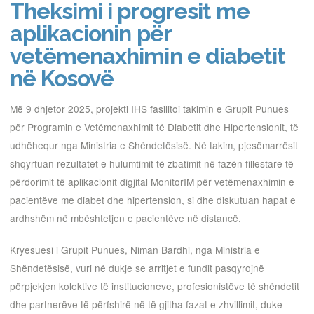
Theksimi i progresit me
aplikacionin për
vetëmenaxhimin e diabetit
në Kosovë
Më 9 dhjetor 2025, projekti IHS fasilitoi takimin e Grupit Punues
për Programin e Vetëmenaxhimit të Diabetit dhe Hipertensionit, të
udhëhequr nga Ministria e Shëndetësisë. Në takim, pjesëmarrësit
shqyrtuan rezultatet e hulumtimit të zbatimit në fazën fillestare të
përdorimit të aplikacionit digjital MonitorIM për vetëmenaxhimin e
pacientëve me diabet dhe hipertension, si dhe diskutuan hapat e
ardhshëm në mbështetjen e pacientëve në distancë.
Kryesuesi i Grupit Punues, Niman Bardhi, nga Ministria e
Shëndetësisë, vuri në dukje se arritjet e fundit pasqyrojnë
përpjekjen kolektive të institucioneve, profesionistëve të shëndetit
dhe partnerëve të përfshirë në të gjitha fazat e zhvillimit, duke