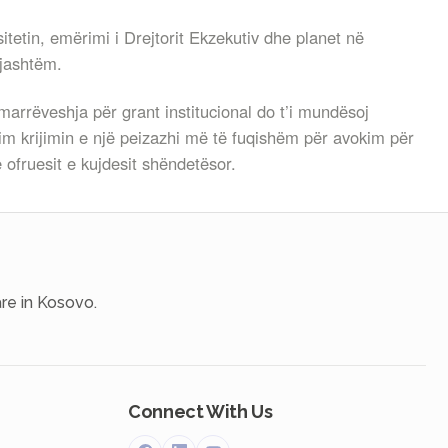
itetin, emërimi i Drejtorit Ekzekutiv dhe planet në
 jashtëm.
arrëveshja për grant institucional do t’i mundësoj
im krijimin e një peizazhi më të fuqishëm për avokim për
e ofruesit e kujdesit shëndetësor.
re in Kosovo.
Connect With Us