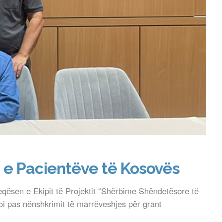
 e Pacientëve të Kosovës
qësen e Ekipit të Projektit “Shërbime Shëndetësore të
lloi pas nënshkrimit të marrëveshjes për grant