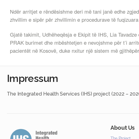
Ndër arritjet e rëndësishme deri më tani janë edhe zgjedh
zhvillim e sipër për zhvillimin e procedurave të fuqizu
Gjatë takimit, Udhëheqësja e Ekipit të IHS, Lia Tavadze
PRAK burimet dhe mbështetjen e nevojshme për t’i arritu
pacientët në Kosovë, duke nxitur një sistem më gjithëpërfs
Impressum
The Integrated Health Services (IHS) project (2022 – 202
About Us
The Project