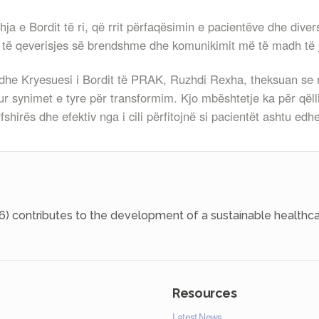
ja e Bordit të ri, që rrit përfaqësimin e pacientëve dhe divers
ara të qeverisjes së brendshme dhe komunikimit më të madh të
 dhe Kryesuesi i Bordit të PRAK, Ruzhdi Rexha, theksuan se m
r synimet e tyre për transformim. Kjo mbështetje ka për qëll
hirës dhe efektiv nga i cili përfitojnë si pacientët ashtu edh
6) contributes to the development of a sustainable healthca
Resources
Latest News