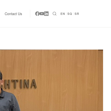
Contact Us
EN
SQ
SR