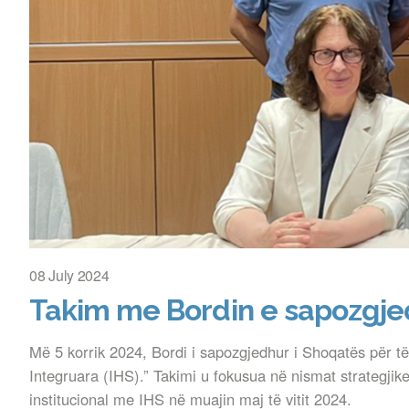
08 July 2024
Takim me Bordin e sapozgjed
Më 5 korrik 2024, Bordi i sapozgjedhur i Shoqatës për 
Integruara (IHS).” Takimi u fokusua në nismat strategjike 
institucional me IHS në muajin maj të vitit 2024.