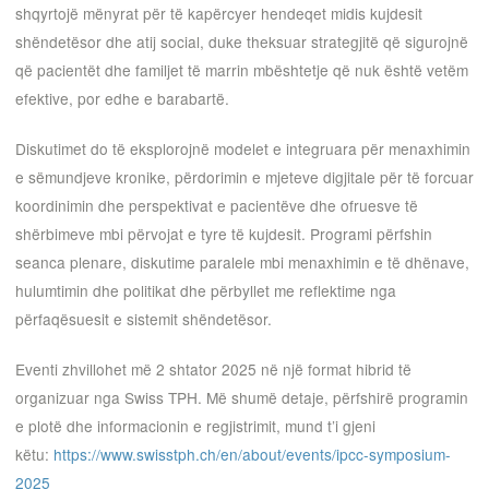
shqyrtojë mënyrat për të kapërcyer hendeqet midis kujdesit
shëndetësor dhe atij social, duke theksuar strategjitë që sigurojnë
që pacientët dhe familjet të marrin mbështetje që nuk është vetëm
efektive, por edhe e barabartë.
Diskutimet do të eksplorojnë modelet e integruara për menaxhimin
e sëmundjeve kronike, përdorimin e mjeteve digjitale për të forcuar
koordinimin dhe perspektivat e pacientëve dhe ofruesve të
shërbimeve mbi përvojat e tyre të kujdesit. Programi përfshin
seanca plenare, diskutime paralele mbi menaxhimin e të dhënave,
hulumtimin dhe politikat dhe përbyllet me reflektime nga
përfaqësuesit e sistemit shëndetësor.
Eventi zhvillohet më 2 shtator 2025 në një format hibrid të
organizuar nga Swiss TPH. Më shumë detaje, përfshirë programin
e plotë dhe informacionin e regjistrimit, mund t’i gjeni
këtu:
https://www.swisstph.ch/en/about/events/ipcc-symposium-
2025