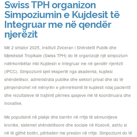
Swiss TPH organizon
Simpoziumin e Kujdesit të
Integruar me në qendër
njerëzit
Më 2 shtator 2025, Instituti Zviceran i Shëndetit Publik dhe
Mjekësisë Tropikale (Swiss TPH) do të organizojë një simpozium
ndërkombëtar mbi Kujdesin e Integruar me në qendër njerëzit
(IPCC). Simpoziumi sjell ekspertë nga akademia, kujdesi
shëndetësor, administrata publike dhe sektori privat dhe do të
përqendrohet në mënyrën e përmirësimit të kujdesit ndaj pacientit
dhe rezultateve të trajtimit përmes qasjeve më të koordinuara dhe
inovative.
Me popullsinë në plakje dhe barrën në rritje të sëmundjeve
kronike, sistemet shëndetësore dhe sociale në Kosovë, ashtu si
në të gjithë botën, përballen me presion në rritje. Simpoziumi do të