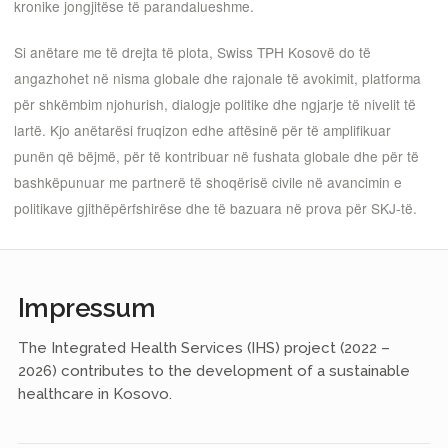
kronike jongjitëse të parandalueshme.
Si anëtare me të drejta të plota, Swiss TPH Kosovë do të
angazhohet në nisma globale dhe rajonale të avokimit, platforma
për shkëmbim njohurish, dialogje politike dhe ngjarje të nivelit të
lartë. Kjo anëtarësi fruqizon edhe aftësinë për të amplifikuar
punën që bëjmë, për të kontribuar në fushata globale dhe për të
bashkëpunuar me partnerë të shoqërisë civile në avancimin e
politikave gjithëpërfshirëse dhe të bazuara në prova për SKJ-të.
Impressum
The Integrated Health Services (IHS) project (2022 –
2026) contributes to the development of a sustainable
healthcare in Kosovo.