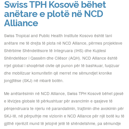
Swiss TPH Kosovë bëhet
anëtare e plotë në NCD
Alliance
Swiss Tropical and Public Health Institute Kosovo është tani
anëtare me të drejta të plota në NCD Alliance, përmes projekteve
Shërbime Shëndetësore të Integruara (IHS) dhe Kujdesi
Shëndetësor i Qassëm dhe Cilësor (AQH). NCD Alliance është
rrjet global i shoqërisë civile që punon për të bashkuar, fuqizuar
dhe mobilizuar komunitetin që merret me sëmundjet kronike
jongjitëse (SKJ) në mbarë botën.
Me anëtarësimin në NCD Alliance, Swiss TPH Kosovë bëhet pjesë
e lëvizjes globale të përkushtuar për avancimin e qasjeve të
përqendruara te njeriu në parandalimin, trajtimin dhe avokimin për
SKJ-të, në përputhje me vizionin e NCD Alliance për një botë ku të
gjithë njerëzit mund të jetojnë jetë të shëndetshme, pa sëmundje