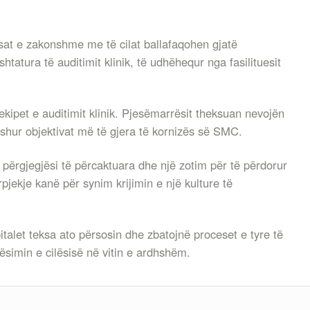
gesat e zakonshme me të cilat ballafaqohen gjatë
htatura të auditimit klinik, të udhëhequr nga fasilituesit
ekipet e auditimit klinik. Pjesëmarrësit theksuan nevojën
shur objektivat më të gjera të kornizës së SMC.
, përgjegjësi të përcaktuara dhe një zotim për të përdorur
jekje kanë për synim krijimin e një kulture të
talet teksa ato përsosin dhe zbatojnë proceset e tyre të
rësimin e cilësisë në vitin e ardhshëm.