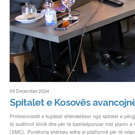
09 December 2024
Spitalet e Kosovës avancojnë 
Profesionistët e kujdesit shëndetësor nga spitalet e për
të auditimit klinik dhe për të bashkëpunuar mbi planin e 
(SMC). Punëtoria shërbeu edhe si platformë për të ndarë pr