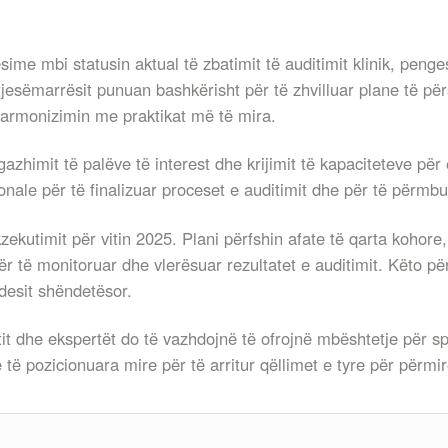
sime mbi statusin aktual të zbatimit të auditimit klinik, pen
Pjesëmarrësit punuan bashkërisht për të zhvilluar plane të përs
harmonizimin me praktikat më të mira.
zhimit të palëve të interest dhe krijimit të kapaciteteve për 
nale për të finalizuar proceset e auditimit dhe për të përmbu
kzekutimit për vitin 2025. Plani përfshin afate të qarta kohore
të monitoruar dhe vlerësuar rezultatet e auditimit. Këto përp
desit shëndetësor.
it dhe ekspertët do të vazhdojnë të ofrojnë mbështetje për spi
ë të pozicionuara mire për të arritur qëllimet e tyre për përmi