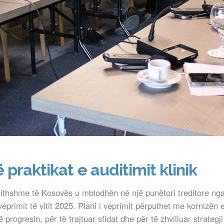
praktikat e auditimit klinik
gjithshme të Kosovës u mblodhën në një punëtori treditore nga
veprimit të vitit 2025. Plani i veprimit përputhet me kornizën
ogresin, për të trajtuar sfidat dhe për të zhvilluar strategji 