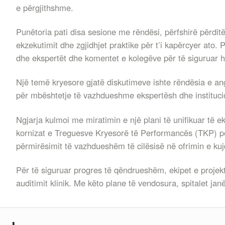
e përgjithshme.
Punëtoria pati disa sesione me rëndësi, përfshirë përditë
ekzekutimit dhe zgjidhjet praktike për t’i kapërcyer ato. 
dhe ekspertët dhe komentet e kolegëve për të siguruar 
Një temë kryesore gjatë diskutimeve ishte rëndësia e anga
për mbështetje të vazhdueshme ekspertësh dhe institucio
Ngjarja kulmoi me miratimin e një plani të unifikuar të e
kornizat e Treguesve Kryesorë të Performancës (TKP) për 
përmirësimit të vazhdueshëm të cilësisë në ofrimin e kuj
Për të siguruar progres të qëndrueshëm, ekipet e projekt
auditimit klinik. Me këto plane të vendosura, spitalet jan