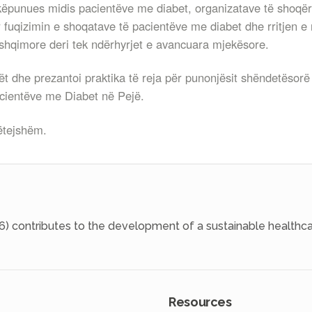
këpunues midis pacientëve me diabet, organizatave të shoqëri
 fuqizimin e shoqatave të pacientëve me diabet dhe rritjen e 
shqimore deri tek ndërhyrjet e avancuara mjekësore.
t dhe prezantoi praktika të reja për punonjësit shëndetësorë 
acientëve me Diabet në Pejë.
mëtejshëm.
6) contributes to the development of a sustainable healthca
Resources