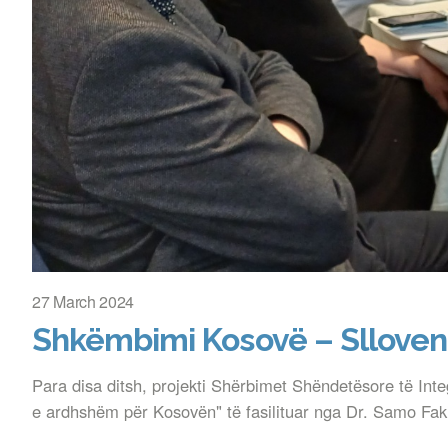
27 March 2024
Shkëmbimi Kosovë – Slloveni
Para disa ditsh, projekti Shërbimet Shëndetësore të Inte
e ardhshëm për Kosovën" të fasilituar nga Dr. Samo Faki