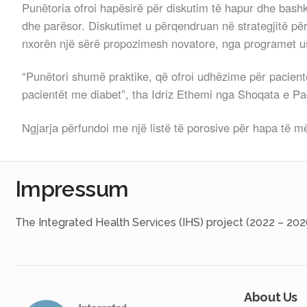
Punëtoria ofroi hapësirë për diskutim të hapur dhe bash
dhe parësor. Diskutimet u përqendruan në strategjitë për
nxorën një sërë propozimesh novatore, nga programet u
“Punëtori shumë praktike, që ofroi udhëzime për pacientë
pacientët me diabet”, tha Idriz Ethemi nga Shoqata e P
Ngjarja përfundoi me një listë të porosive për hapa të 
Impressum
The Integrated Health Services (IHS) project (2022 – 202
About Us