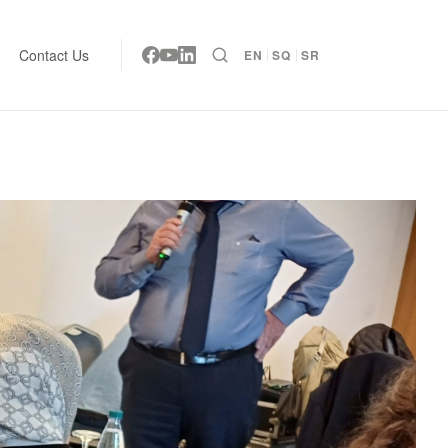
Contact Us
EN
SQ
SR