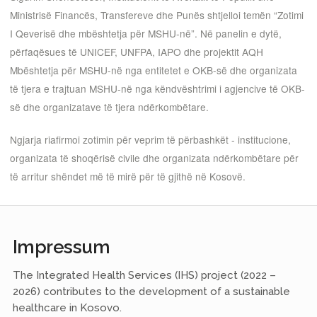
Ministrisë Financës, Transfereve dhe Punës shtjelloi temën “Zotimi
I Qeverisë dhe mbështetja për MSHU-në”. Në panelin e dytë,
përfaqësues të UNICEF, UNFPA, IAPO dhe projektit AQH
Mbështetja për MSHU-në nga entitetet e OKB-së dhe organizata
të tjera e trajtuan MSHU-në nga këndvështrimi i agjencive të OKB-
së dhe organizatave të tjera ndërkombëtare.
Ngjarja riafirmoi zotimin për veprim të përbashkët - institucione,
organizata të shoqërisë civile dhe organizata ndërkombëtare për
të arritur shëndet më të mirë për të gjithë në Kosovë.
Impressum
The Integrated Health Services (IHS) project (2022 –
2026) contributes to the development of a sustainable
healthcare in Kosovo.