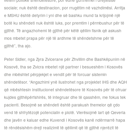
vetëm politikë shëndetësore, por edhe gurthemel i drejtësisë
sociale; nuk është destinacion, por rrugëtim në vazhdimësi. Arritja
e MSHU është detyrim i yni dhe së bashku mund ta krijojmë një
botë ku shëndeti nuk është luks, por premtim i përmbushur për të
gjithë. Të angazhohemi të gjithë për këtë qëllim fisnik që askush
mos mbetet prapa për një të ardhme të shëndetshme për të
gjithë”, tha ajo.
Peter Sidler, nga Zyra Zvicerane për Zhvillim dhe Bashkëpunim në
Kosovë, tha se Zvicra mbetet një partner i besueshëm i Kosovës
dhe mbështet përpjekjet e vendit për të forcuar sistemin
shëndetësor. “Angazhimi ynë ilustrohet nga projektet IHS dhe AQH
që mbështesin institucionet shëndetësore të Kosovës për të ofruar
kujdes gjithëpërfshirës, të integruar dhe të qasshëm, me fokus tek
pacienti. Besojmë se shëndeti është parakush themelor që çdo
vend të shfrytëzojë potencialin e plotë. Vlerësojmë lart që Qeveria
dhe javën e kaluar edhe Kuvendi i Kosovës kanë ndërmarrë hapa
të rëndësishëm drejt realizimit të qëllimit që të gjithë njerëzit të