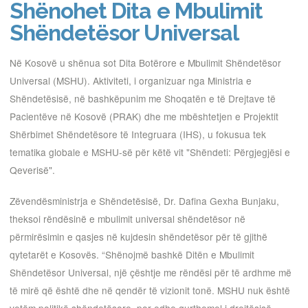
Shënohet Dita e Mbulimit
Shëndetësor Universal
Në Kosovë u shënua sot Dita Botërore e Mbulimit Shëndetësor
Universal (MSHU). Aktiviteti, i organizuar nga Ministria e
Shëndetësisë, në bashkëpunim me Shoqatën e të Drejtave të
Pacientëve në Kosovë (PRAK) dhe me mbështetjen e Projektit
Shërbimet Shëndetësore të Integruara (IHS), u fokusua tek
tematika globale e MSHU-së për këtë vit "Shëndeti: Përgjegjësi e
Qeverisë".
Zëvendësministrja e Shëndetësisë, Dr. Dafina Gexha Bunjaku,
theksoi rëndësinë e mbulimit universal shëndetësor në
përmirësimin e qasjes në kujdesin shëndetësor për të gjithë
qytetarët e Kosovës. “Shënojmë bashkë Ditën e Mbulimit
Shëndetësor Universal, një çështje me rëndësi për të ardhme më
të mirë që është dhe në qendër të vizionit tonë. MSHU nuk është