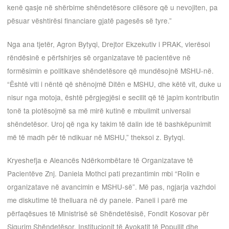
kenë qasje në shërbime shëndetësore cilësore që u nevojiten, pa
pësuar vështirësi financiare gjatë pagesës së tyre.”
Nga ana tjetër, Agron Bytyqi, Drejtor Ekzekutiv i PRAK, vlerësoi
rëndësinë e përfshirjes së organizatave të pacientëve në
formësimin e politikave shëndetësore që mundësojnë MSHU-në.
“Është viti i nëntë që shënojmë Ditën e MSHU, dhe këtë vit, duke u
nisur nga motoja, është përgjegjësi e secilit që të japim kontributin
tonë ta plotësojmë sa më mirë kutinë e mbulimit universal
shëndetësor. Uroj që nga ky takim të dalin ide të bashkëpunimit
më të madh për të ndikuar në MSHU,” theksoi z. Bytyqi.
Kryeshefja e Aleancës Ndërkombëtare të Organizatave të
Pacientëve Znj. Daniela Mothci pati prezantimin mbi “Rolin e
organizatave në avancimin e MSHU-së”. Më pas, ngjarja vazhdoi
me diskutime të thelluara në dy panele. Paneli i parë me
përfaqësues të Ministrisë së Shëndetësisë, Fondit Kosovar për
Sigurim Shëndetësor, Institucionit të Avokatit të Popullit dhe