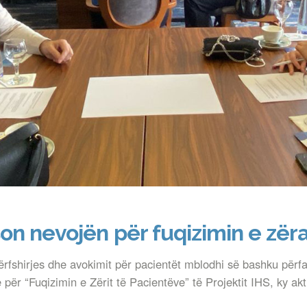
on nevojën për fuqizimin e zër
ërfshirjes dhe avokimit për pacientët mblodhi së bashku përf
për “Fuqizimin e Zërit të Pacientëve” të Projektit IHS, ky aktiv