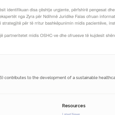
it identifikuan disa çështje urgjente, përfshirë pengesat d
 ekspertët nga Zyra për Ndihmë Juridike Falas ofruan inform
i strategjitë për të rritur bashkëpunimin midis pacientëve, 
rcojë partneritetet midis OSHC-ve dhe ofruesve të kujdesit shë
6) contributes to the development of a sustainable healthca
Resources
Latest News