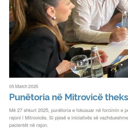
05 March 2025
Punëtoria në Mitrovicë theks
Më 27 shkurt 2025, punëtoria e fokusuar në forcimin e p
rajoni i Mitrovicës. Si pjesë e iniciativës së vazhdueshme 
pacientët në rajon.