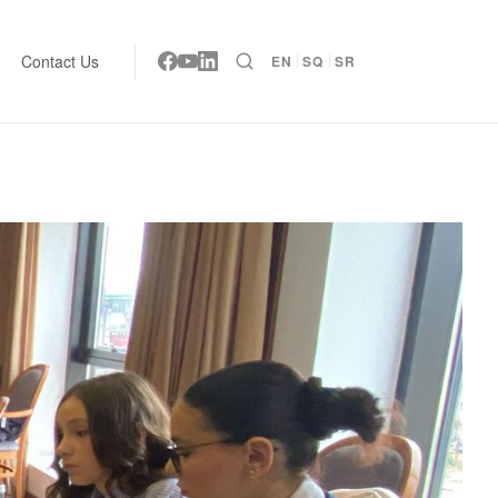
Contact Us
EN
SQ
SR