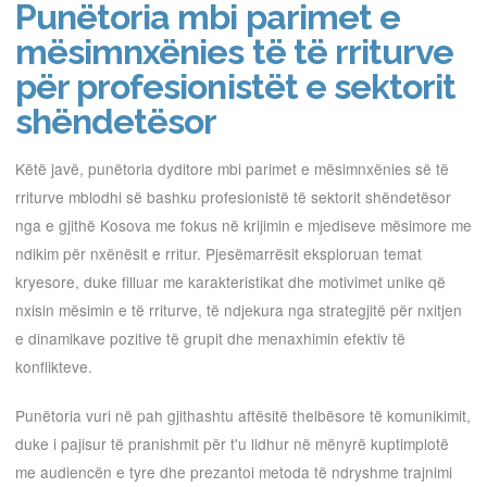
Punëtoria mbi parimet e
mësimnxënies të të rriturve
për profesionistët e sektorit
shëndetësor
Këtë javë, punëtoria dyditore mbi parimet e mësimnxënies së të
rriturve mblodhi së bashku profesionistë të sektorit shëndetësor
nga e gjithë Kosova me fokus në krijimin e mjediseve mësimore me
ndikim për nxënësit e rritur. Pjesëmarrësit eksploruan temat
kryesore, duke filluar me karakteristikat dhe motivimet unike që
nxisin mësimin e të rriturve, të ndjekura nga strategjitë për nxitjen
e dinamikave pozitive të grupit dhe menaxhimin efektiv të
konflikteve.
Punëtoria vuri në pah gjithashtu aftësitë thelbësore të komunikimit,
duke i pajisur të pranishmit për t'u lidhur në mënyrë kuptimplotë
me audiencën e tyre dhe prezantoi metoda të ndryshme trajnimi