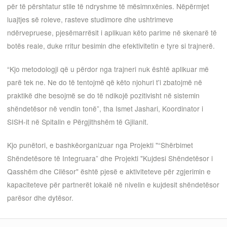
për të përshtatur stile të ndryshme të mësimnxënies. Nëpërmjet
luajtjes së roleve, rasteve studimore dhe ushtrimeve
ndërvepruese, pjesëmarrësit i aplikuan këto parime në skenarë të
botës reale, duke rritur besimin dhe efektivitetin e tyre si trajnerë.
“Kjo metodologji që u përdor nga trajneri nuk është aplikuar më
parë tek ne. Ne do të tentojmë që këto njohuri t'i zbatojmë në
praktikë dhe besojmë se do të ndikojë pozitivisht në sistemin
shëndetësor në vendin tonë”, tha Ismet Jashari, Koordinator i
SISH-it në Spitalin e Përgjithshëm të Gjilanit.
Kjo punëtori, e bashkëorganizuar nga Projekti "“Shërbimet
Shëndetësore të Integruara” dhe Projekti "Kujdesi Shëndetësor i
Qasshëm dhe Cilësor" është pjesë e aktiviteteve për zgjerimin e
kapaciteteve për partnerët lokalë në nivelin e kujdesit shëndetësor
parësor dhe dytësor.