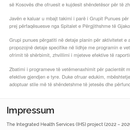
së Kosovës dhe ofruesit e kujdesit shëndetësor për të z
Javën e kaluar u mbajt takimi i parë i Grupit Punues pë
prej përfaqësuesve nga Spitalet e Përgjithshme të Gjak
Grupi punues përgatiti në detaje planin për aktivitetet 
propozojnë detaje specifike në lidhje me programin e ve
ofrimit të shërbimit, zhvillimi i mjeteve efektive të rapor
Zbatimi i programeve të vetëmenaxhimit për pacientët me
efektive gjendjen e tyre. Duke ofruar edukim, mbështetj
adoptuar stile më të shëndetshme të jetesës dhe përfundi
Impressum
The Integrated Health Services (IHS) project (2022 – 202