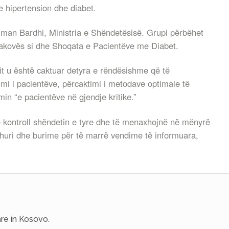
e hipertension dhe diabet.
Niman Bardhi, Ministria e Shëndetësisë. Grupi përbëhet
jakovës si dhe Shoqata e Pacientëve me Diabet.
it u është caktuar detyra e rëndësishme që të
mi i pacientëve, përcaktimi i metodave optimale të
imin “e pacientëve në gjendje kritike.”
ë kontroll shëndetin e tyre dhe të menaxhojnë në mënyrë
johuri dhe burime për të marrë vendime të informuara,
re in Kosovo.