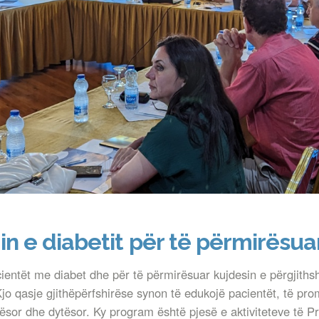
 e diabetit për të përmirësuar
acientët me diabet dhe për të përmirësuar kujdesin e përgjiths
jo qasje gjithëpërfshirëse synon të edukojë pacientët, të pr
sor dhe dytësor. Ky program është pjesë e aktiviteteve të Pr