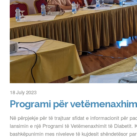
18 July 2023
Programi për vetëmenaxhimin
Në përpjekje për të trajtuar sfidat e informacionit për p
lansimin e një Programi të Vetëmenaxhimit të Diabetit. K
bashkëpunimin mes niveleve të kujdesit shëndetësor parë