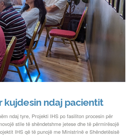
 kujdesin ndaj pacientit
hëm ndaj tyre, Projekti IHS po fasiliton procesin për
omovojë stile të shëndetshme jetese dhe të përmirësojë
ojektit IHS që të punojë me Ministrinë e Shëndetësisë