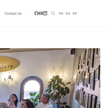
Contact Us
EN
SQ
SR