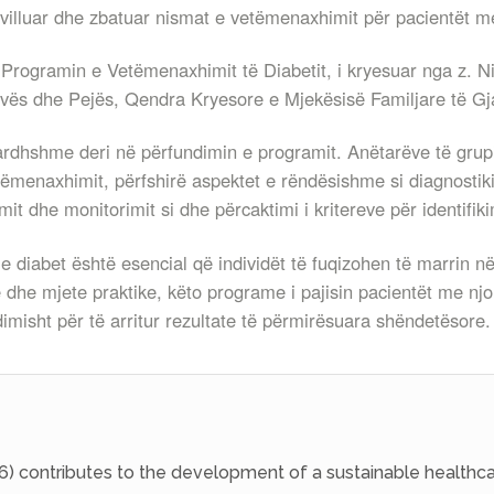
hvilluar dhe zbatuar nismat e vetëmenaxhimit për pacientët m
r Programin e Vetëmenaxhimit të Diabetit, i kryesuar nga z. 
ovës dhe Pejës, Qendra Kryesore e Mjekësisë Familjare të G
e ardhshme deri në përfundimin e programit. Anëtarëve të grup
tëmenaxhimit, përfshirë aspektet e rëndësishme si diagnostiki
timit dhe monitorimit si dhe përcaktimi i kritereve për identifik
 diabet është esencial që individët të fuqizohen të marrin n
e dhe mjete praktike, këto programe i pajisin pacientët me n
misht për të arritur rezultate të përmirësuara shëndetësore.
6) contributes to the development of a sustainable healthca