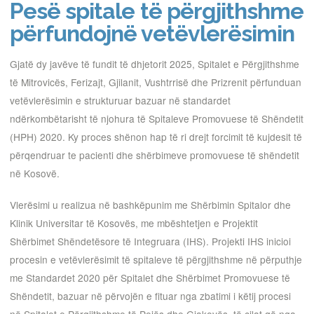
Pesë spitale të përgjithshme
përfundojnë vetëvlerësimin
Gjatë dy javëve të fundit të dhjetorit 2025, Spitalet e Përgjithshme
të Mitrovicës, Ferizajt, Gjilanit, Vushtrrisë dhe Prizrenit përfunduan
vetëvlerësimin e strukturuar bazuar në standardet
ndërkombëtarisht të njohura të Spitaleve Promovuese të Shëndetit
(HPH) 2020. Ky proces shënon hap të ri drejt forcimit të kujdesit të
përqendruar te pacienti dhe shërbimeve promovuese të shëndetit
në Kosovë.
Vlerësimi u realizua në bashkëpunim me Shërbimin Spitalor dhe
Klinik Universitar të Kosovës, me mbështetjen e Projektit
Shërbimet Shëndetësore të Integruara (IHS). Projekti IHS inicioi
procesin e vetëvlerësimit të spitaleve të përgjithshme në përputhje
me Standardet 2020 për Spitalet dhe Shërbimet Promovuese të
Shëndetit, bazuar në përvojën e fituar nga zbatimi i këtij procesi