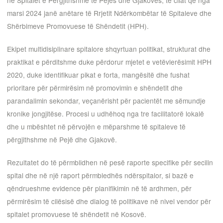
në Spitalet e Përgjithshme të Pejës dhe Gjakovës, të cilat që nga
marsi 2024 janë anëtare të Rrjetit Ndërkombëtar të Spitaleve dhe
Shërbimeve Promovuese të Shëndetit (HPH).
Ekipet multidisiplinare spitalore shqyrtuan politikat, strukturat dhe
praktikat e përditshme duke përdorur mjetet e vetëvlerësimit HPH
2020, duke identifikuar pikat e forta, mangësitë dhe fushat
prioritare për përmirësim në promovimin e shëndetit dhe
parandalimin sekondar, veçanërisht për pacientët me sëmundje
kronike jongjitëse. Procesi u udhëhoq nga tre facilitatorë lokalë
dhe u mbështet në përvojën e mëparshme të spitaleve të
përgjithshme në Pejë dhe Gjakovë.
Rezultatet do të përmblidhen në pesë raporte specifike për secilin
spital dhe në një raport përmbledhës ndërspitalor, si bazë e
qëndrueshme evidence për planifikimin në të ardhmen, për
përmirësim të cilësisë dhe dialog të politikave në nivel vendor për
spitalet promovuese të shëndetit në Kosovë.