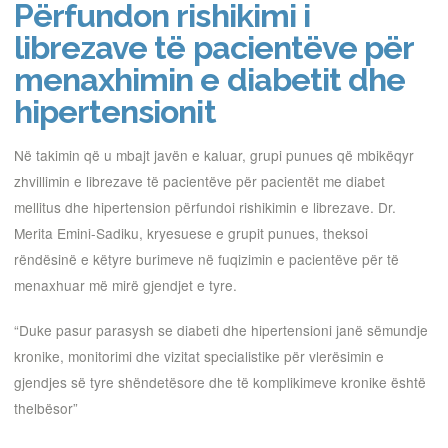
Përfundon rishikimi i
librezave të pacientëve për
menaxhimin e diabetit dhe
hipertensionit
Në takimin që u mbajt javën e kaluar, grupi punues që mbikëqyr
zhvillimin e librezave të pacientëve për pacientët me diabet
mellitus dhe hipertension përfundoi rishikimin e librezave. Dr.
Merita Emini-Sadiku, kryesuese e grupit punues, theksoi
rëndësinë e këtyre burimeve në fuqizimin e pacientëve për të
menaxhuar më mirë gjendjet e tyre.
“Duke pasur parasysh se diabeti dhe hipertensioni janë sëmundje
kronike, monitorimi dhe vizitat specialistike për vlerësimin e
gjendjes së tyre shëndetësore dhe të komplikimeve kronike është
thelbësor”