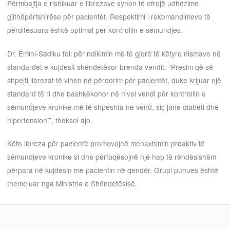
Përmbajtja e rishikuar e librezave synon të ofrojë udhëzime
gjithëpërfshirëse për pacientët. Respektimi i rekomandimeve të
përditësuara është optimal për kontrollin e sëmundjes.
Dr. Emini-Sadiku foli për ndikimin më të gjerë të këtyre nismave në
standardet e kujdesit shëndetësor brenda vendit. “Presim që së
shpejti librezat të vihen në përdorim për pacientët, duke krijuar një
standard të ri dhe bashkëkohor në nivel vendi për kontrollin e
sëmundjeve kronike më të shpeshta në vend, siç janë diabeti dhe
hipertensioni”, theksoi ajo.
Këto libreza për pacientë promovojnë menaxhimin proaktiv të
sëmundjeve kronike si dhe përfaqësojnë një hap të rëndësishëm
përpara në kujdesin me pacientin në qendër. Grupi punues është
themeluar nga Ministria e Shëndetësisë.