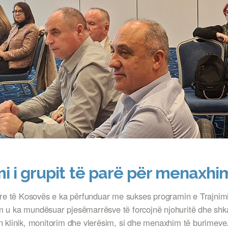
i i grupit të parë për menaxh
sore të Kosovës e ka përfunduar me sukses programin e Trajnim
 u ka mundësuar pjesëmarrësve të forcojnë njohuritë dhe shkath
n klinik, monitorim dhe vlerësim, si dhe menaxhim të burimeve