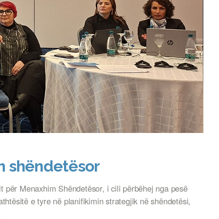
im shëndetësor
it për Menaxhim Shëndetësor, i cili përbëhej nga pesë
tësitë e tyre në planifikimin strategjik në shëndetësi,
.