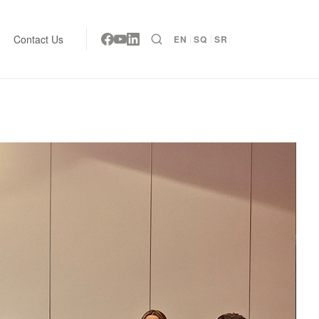
Contact Us
EN
SQ
SR