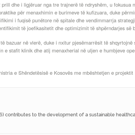
 2 prill dhe i ligjëruar nga tre trajnerë të ndryshëm, u fokus
praktike për menaxhimin e burimeve të kufizuara, duke përmir
nifikimi i fuqisë punëtore në spitale dhe vendimmarrja strate
ifikimit të joefikasitetit dhe optimizimit të shpërndarjes së
ë bazuar në vlerë, duke i nxitur pjesëmarrësit të shqyrtojnë 
in e stafit klinik dhe atij menaxherial në uljen e humbjeve 
istria e Shëndetësisë e Kosovës me mbështetjen e projektit
6) contributes to the development of a sustainable healthca