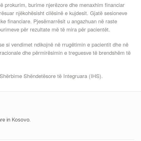
ua në prokurim, burime njerëzore dhe menaxhim financiar
ësuar njëkohësisht cilësinë e kujdesit. Gjatë sesioneve
gjike financiare. Pjesëmarrësit u angazhuan në raste
 burimeve për rezultate më të mira për pacientët.
se si vendimet ndikojnë në rrugëtimin e pacientit dhe në
operacionale dhe përmirësimin e treguesve të brendshëm të
 Shërbime Shëndetësore të Integruara (IHS).
re in Kosovo.