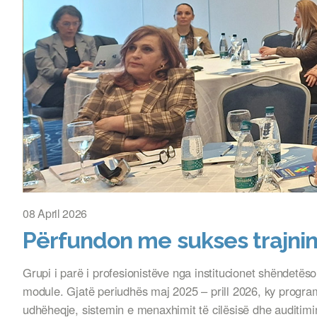
08 April 2026
Përfundon me sukses trajnim
Grupi i parë i profesionistëve nga institucionet shëndetë
module. Gjatë periudhës maj 2025 – prill 2026, ky program
udhëheqje, sistemin e menaxhimit të cilësisë dhe auditimi