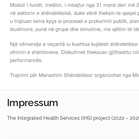
Moduli i fundit, treditor, i mbajtur nga 31 marsi deri më
në sektorin e shëndetësisë, duke vënë theksin te qasjet 
u trajtuan tema kyçe si proceset e prokurimit publik, pla
studimore, punë në grupe dhe simulime, me qëllim të ident
Një vëmendje e veçantë iu kushtua kujdesit shëndetësor t
ofrimin e shërbimeve. Diskutimet theksuan gjithashtu rol
performancës.
Trajnimi për Menaxhim Shëndetësor organizohet nga Min
Impressum
The Integrated Health Services (IHS) project (2022 – 202