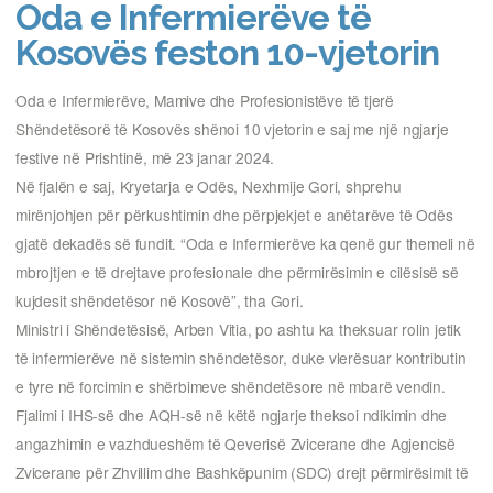
Oda e Infermierëve të
Kosovës feston 10-vjetorin
Oda e Infermierëve, Mamive dhe Profesionistëve të tjerë
Shëndetësorë të Kosovës shënoi 10 vjetorin e saj me një ngjarje
festive në Prishtinë, më 23 janar 2024.
Në fjalën e saj, Kryetarja e Odës, Nexhmije Gori, shprehu
mirënjohjen për përkushtimin dhe përpjekjet e anëtarëve të Odës
gjatë dekadës së fundit. “Oda e Infermierëve ka qenë gur themeli në
mbrojtjen e të drejtave profesionale dhe përmirësimin e cilësisë së
kujdesit shëndetësor në Kosovë”, tha Gori.
Ministri i Shëndetësisë, Arben Vitia, po ashtu ka theksuar rolin jetik
të infermierëve në sistemin shëndetësor, duke vlerësuar kontributin
e tyre në forcimin e shërbimeve shëndetësore në mbarë vendin.
Fjalimi i IHS-së dhe AQH-së në këtë ngjarje theksoi ndikimin dhe
angazhimin e vazhdueshëm të Qeverisë Zvicerane dhe Agjencisë
Zvicerane për Zhvillim dhe Bashkëpunim (SDC) drejt përmirësimit të