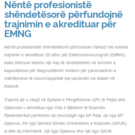
Nëntë profesionistë
shëndetësorë përfundojnë
trajnimin e akredituar për
EMNG
Nëntë profesionistë shëndetësorë përfunduan rishtazi me sukses
trajnimin e akredituar 20-ditor për Elektromioneurografi (EMNG),
duke shënuar kështu një hap të rëndësishëm në forcimin e
kapaciteteve për diagnostikimin modern për parandalimin e
ndërlikimeve të neuromiopatisë tek pacientët me diabet në
Kosovë.
Trajnimi që u mbajt në Spitalet e Përgjithshme (SP) të Pejës dhe
Gjakovës u akreditua nga Oda e Mjekëve të Kosovës.
Pjesëmarrësit përfshinin dy neurologë nga SP Peja, dy nga SP
Gjakova, tre nga Qendra Klinike Universitare e Kosovës (QKUK),
si dhe dy infermierë, një nga Gjakova dhe një nga QKUK.