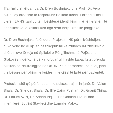
Trajnimi u zhvillua nga Dr. Dren Boshnjaku dhe Prof. Dr. Vera
Kukaj, dy ekspertë të respektuar në këtë fushë. Përdorimi më i
gjerë i EMNG tani do të mbështesë identifikimin më të hershëm të
ndërlikimeve të shkaktuara nga sëmundjet kronike jongjitëse.
Dr. Dren Boshnjaku falënderoi Projektin IHS për mbështetjen,
duke vënë në dukje se bashkëpunimi ka mundësuar zhvillimin e
shërbimeve të reja në Spitalet e Përgjithshme të Pejës dhe
Gjakovës, ndërkohë që ka forcuar gjithashtu kapacitetet brenda
Klinikës së Neurologjisë në QKUK. Këto përparime, shtoi ai, janë
thelbësore për ofrimin e kujdesit me cilësi të lartë për pacientët.
Profesionistët që përfunduan me sukses trajnimin janë: Dr. Valon
Shala, Dr. Shefqet Shala, Dr. Ilire Zajmi Pozhari, Dr. Granit Xhiha,
Dr. Fatlum Azizi, Dr. Adnan Biqku, Dr. Gentian Lila, si dhe
infermierët Butrint Stavileci dhe Lumnije Maloku.