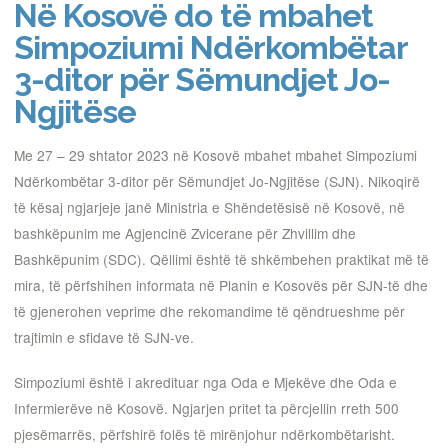
Në Kosovë do të mbahet
Simpoziumi Ndërkombëtar
3-ditor për Sëmundjet Jo-
Ngjitëse
Me 27 – 29 shtator 2023 në Kosovë mbahet mbahet Simpoziumi
Ndërkombëtar 3-ditor për Sëmundjet Jo-Ngjitëse (SJN). Nikoqirë
të kësaj ngjarjeje janë Ministria e Shëndetësisë në Kosovë, në
bashkëpunim me Agjencinë Zvicerane për Zhvillim dhe
Bashkëpunim (SDC). Qëllimi është të shkëmbehen praktikat më të
mira, të përfshihen informata në Planin e Kosovës për SJN-të dhe
të gjenerohen veprime dhe rekomandime të qëndrueshme për
trajtimin e sfidave të SJN-ve.
Simpoziumi është i akredituar nga Oda e Mjekëve dhe Oda e
Infermierëve në Kosovë. Ngjarjen pritet ta përcjellin rreth 500
pjesëmarrës, përfshirë folës të mirënjohur ndërkombëtarisht.