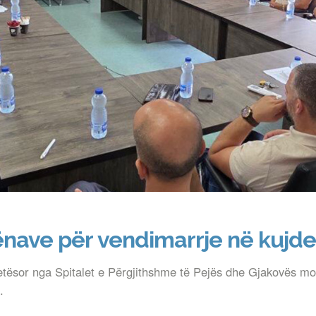
hënave për vendimarrje në kujd
etësor nga Spitalet e Përgjithshme të Pejës dhe Gjakovës mor
.