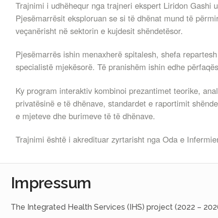
Trajnimi i udhëhequr nga trajneri ekspert Liridon Gashi 
Pjesëmarrësit eksploruan se si të dhënat mund të përmir
veçanërisht në sektorin e kujdesit shëndetësor.
Pjesëmarrës ishin menaxherë spitalesh, shefa repartesh dh
specialistë mjekësorë. Të pranishëm ishin edhe përfaqë
Ky program interaktiv kombinoi prezantimet teorike, anal
privatësinë e të dhënave, standardet e raportimit shënd
e mjeteve dhe burimeve të të dhënave.
Trajnimi është i akredituar zyrtarisht nga Oda e Infermi
Impressum
The Integrated Health Services (IHS) project (2022 – 202