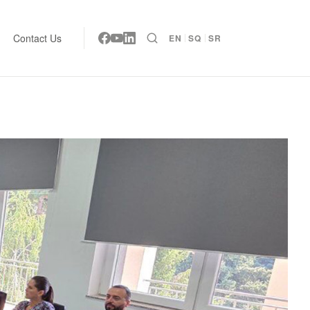
Contact Us
EN
SQ
SR