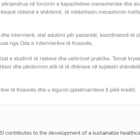
u përqendrua në forcimin e kapaciteteve menaxheriale dhe anal
ësojnë cilësinë e shërbimit, të mbështesin menaxhimin instit
e infermierë, staf edukimi për pacientët, koordinatorë të cil
sues nga Oda e Infermierëve të Kosovës.
izat e studimit të rasteve dhe ushtrimet praktike. Temat kryes
etësor dhe përdorimin etik të të dhënave në kujdesin shëndetë
erëve të Kosovës dhe u siguron pjesëmarrësve 6 pikë krediti.
6) contributes to the development of a sustainable healthca