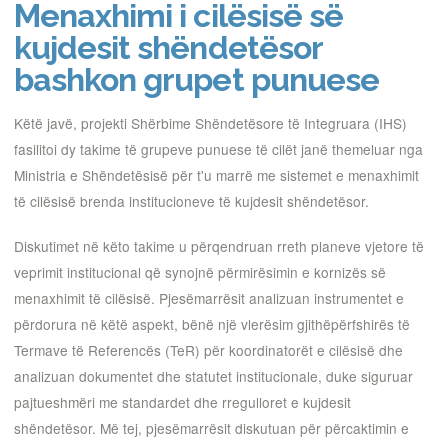
Menaxhimi i cilësisë së
kujdesit shëndetësor
bashkon grupet punuese
Këtë javë, projekti Shërbime Shëndetësore të Integruara (IHS)
fasilitoi dy takime të grupeve punuese të cilët janë themeluar nga
Ministria e Shëndetësisë për t'u marrë me sistemet e menaxhimit
të cilësisë brenda institucioneve të kujdesit shëndetësor.
Diskutimet në këto takime u përqendruan rreth planeve vjetore të
veprimit institucional që synojnë përmirësimin e kornizës së
menaxhimit të cilësisë. Pjesëmarrësit analizuan instrumentet e
përdorura në këtë aspekt, bënë një vlerësim gjithëpërfshirës të
Termave të Referencës (TeR) për koordinatorët e cilësisë dhe
analizuan dokumentet dhe statutet institucionale, duke siguruar
pajtueshmëri me standardet dhe rregulloret e kujdesit
shëndetësor. Më tej, pjesëmarrësit diskutuan për përcaktimin e