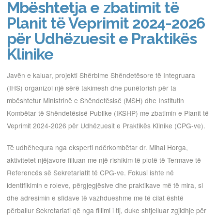
Mbështetja e zbatimit të
Planit të Veprimit 2024-2026
për Udhëzuesit e Praktikës
Klinike
Javën e kaluar, projekti Shërbime Shëndetësore të Integruara
(IHS) organizoi një sërë takimesh dhe punëtorish për ta
mbështetur Ministrinë e Shëndetësisë (MSH) dhe Institutin
Kombëtar të Shëndetësisë Publike (IKSHP) me zbatimin e Planit të
Veprimit 2024-2026 për Udhëzuesit e Praktikës Klinike (CPG-ve).
Të udhëhequra nga eksperti ndërkombëtar dr. Mihai Horga,
aktivitetet njëjavore filluan me një rishikim të plotë të Termave të
Referencës së Sekretariatit të CPG-ve. Fokusi ishte në
identifikimin e roleve, përgjegjësive dhe praktikave më të mira, si
dhe adresimin e sfidave të vazhdueshme me të cilat është
përballur Sekretariati që nga fillimi i tij, duke shtjelluar zgjidhje për