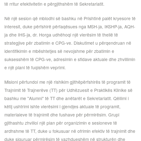
të rritur efektivitetin e përgjithshëm të Sekretariatit.
Në një sesion që mblodhi së bashku në Prishtinë palët kryesore të
interesit, duke përfshirë përfaqësues nga MSH-ja, IKSHP-ja, AQH-
ja dhe IHS-ja, dr. Horga udhëhoqi një vlerësim të thellë të
strategjive për zbatimin e CPG-ve. Diskutimet u përqendruan në
identifikimin e mbështetjes së nevojshme për zbatimin e
suksesshëm të CPG-ve, adresimin e sfidave aktuale dhe zhvillimin
e një plani të fuqishëm veprimi.
Misioni përfundoi me një rishikim gjithëpërfshirës të programit të
Trajnimit të Trajnerëve (TT) për Udhëzuesit e Praktikës Klinike së
bashku me "Alumni" të TT dhe anëtarët e Sekretariatit. Qëllimi i
këtij ushtrimi ishte vlerësimi i gjendjes aktuale të programit,
materialeve të trajnimit dhe fushave për përmirësim. Grupi
gjithashtu zhvilloi një plan për organizimin e sesioneve të
ardhshme të TT, duke u fokusuar në ofrimin efektiv të trajnimit dhe
duke siguruar përmirësim të vazhdueshëm në strukturën dhe