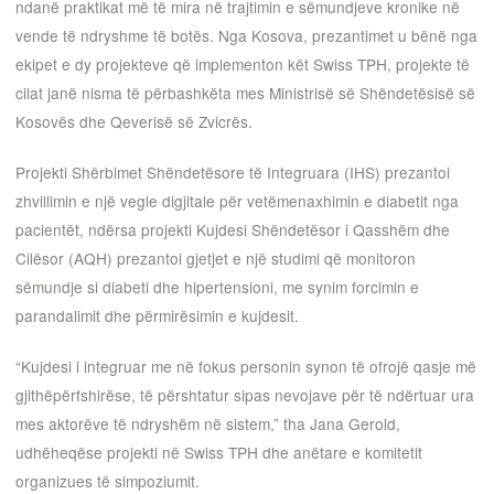
ndanë praktikat më të mira në trajtimin e sëmundjeve kronike në
vende të ndryshme të botës. Nga Kosova, prezantimet u bënë nga
ekipet e dy projekteve që implementon kët Swiss TPH, projekte të
cilat janë nisma të përbashkëta mes Ministrisë së Shëndetësisë së
Kosovës dhe Qeverisë së Zvicrës.
Projekti Shërbimet Shëndetësore të Integruara (IHS) prezantoi
zhvillimin e një vegle digjitale për vetëmenaxhimin e diabetit nga
pacientët, ndërsa projekti Kujdesi Shëndetësor i Qasshëm dhe
Cilësor (AQH) prezantoi gjetjet e një studimi që monitoron
sëmundje si diabeti dhe hipertensioni, me synim forcimin e
parandalimit dhe përmirësimin e kujdesit.
“Kujdesi i integruar me në fokus personin synon të ofrojë qasje më
gjithëpërfshirëse, të përshtatur sipas nevojave për të ndërtuar ura
mes aktorëve të ndryshëm në sistem,” tha Jana Gerold,
udhëheqëse projekti në Swiss TPH dhe anëtare e komitetit
organizues të simpoziumit.