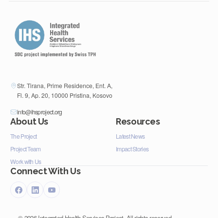
Str. Tirana, Prime Residence, Ent. A,
Fl. 9, Ap. 20, 10000 Pristina, Kosovo
info@ihsproject.org
About Us
Resources
The Project
Latest News
Project Team
Impact Stories
Work with Us
Connect With Us
©
2026
Integrated Health Services Project. All rights reserved