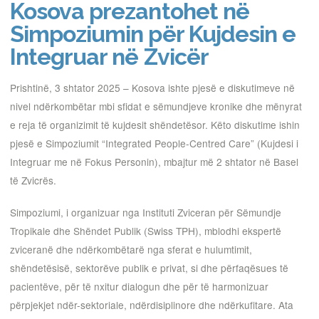
Kosova prezantohet në
Simpoziumin për Kujdesin e
Integruar në Zvicër
Prishtinë, 3 shtator 2025 – Kosova ishte pjesë e diskutimeve në
nivel ndërkombëtar mbi sfidat e sëmundjeve kronike dhe mënyrat
e reja të organizimit të kujdesit shëndetësor. Këto diskutime ishin
pjesë e Simpoziumit “Integrated People-Centred Care” (Kujdesi i
Integruar me në Fokus Personin), mbajtur më 2 shtator në Basel
të Zvicrës.
Simpoziumi, i organizuar nga Instituti Zviceran për Sëmundje
Tropikale dhe Shëndet Publik (Swiss TPH), mblodhi ekspertë
zviceranë dhe ndërkombëtarë nga sferat e hulumtimit,
shëndetësisë, sektorëve publik e privat, si dhe përfaqësues të
pacientëve, për të nxitur dialogun dhe për të harmonizuar
përpjekjet ndër-sektoriale, ndërdisiplinore dhe ndërkufitare. Ata