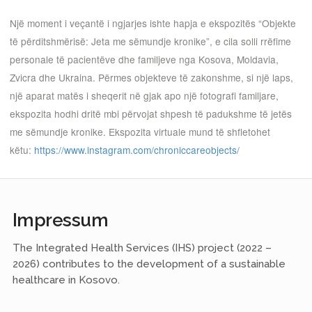
Një moment i veçantë i ngjarjes ishte hapja e ekspozitës “Objekte
të përditshmërisë: Jeta me sëmundje kronike”, e cila solli rrëfime
personale të pacientëve dhe familjeve nga Kosova, Moldavia,
Zvicra dhe Ukraina. Përmes objekteve të zakonshme, si një laps,
një aparat matës i sheqerit në gjak apo një fotografi familjare,
ekspozita hodhi dritë mbi përvojat shpesh të padukshme të jetës
me sëmundje kronike. Ekspozita virtuale mund të shfletohet
këtu:
https://www.instagram.com/chroniccareobjects/
Impressum
The Integrated Health Services (IHS) project (2022 –
2026) contributes to the development of a sustainable
healthcare in Kosovo.