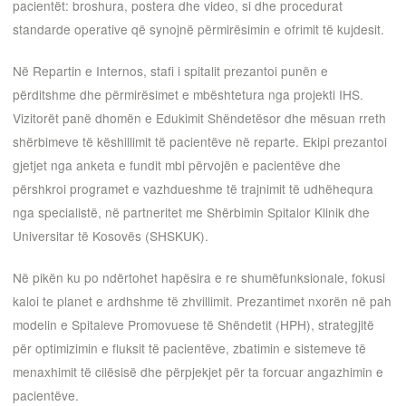
pacientët: broshura, postera dhe video, si dhe procedurat
standarde operative që synojnë përmirësimin e ofrimit të kujdesit.
Në Repartin e Internos, stafi i spitalit prezantoi punën e
përditshme dhe përmirësimet e mbështetura nga projekti IHS.
Vizitorët panë dhomën e Edukimit Shëndetësor dhe mësuan rreth
shërbimeve të këshillimit të pacientëve në reparte. Ekipi prezantoi
gjetjet nga anketa e fundit mbi përvojën e pacientëve dhe
përshkroi programet e vazhdueshme të trajnimit të udhëhequra
nga specialistë, në partneritet me Shërbimin Spitalor Klinik dhe
Universitar të Kosovës (SHSKUK).
Në pikën ku po ndërtohet hapësira e re shumëfunksionale, fokusi
kaloi te planet e ardhshme të zhvillimit. Prezantimet nxorën në pah
modelin e Spitaleve Promovuese të Shëndetit (HPH), strategjitë
për optimizimin e fluksit të pacientëve, zbatimin e sistemeve të
menaxhimit të cilësisë dhe përpjekjet për ta forcuar angazhimin e
pacientëve.