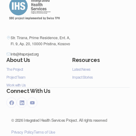
Str. Tirana, Prime Residence, Ent. A,
Fl. 9, Ap. 20, 10000 Pristina, Kosovo
info@ihsproject.org
About Us
Resources
The Project
Latest News
Project Team
Impact Stories
Work with Us
Connect With Us
©
2026
Integrated Health Services Project. All rights reserved
Privacy Policy
Terms of Use