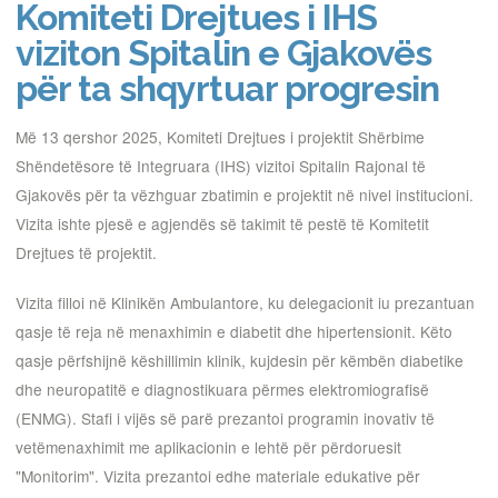
Komiteti Drejtues i IHS
viziton Spitalin e Gjakovës
për ta shqyrtuar progresin
Më 13 qershor 2025, Komiteti Drejtues i projektit Shërbime
Shëndetësore të Integruara (IHS) vizitoi Spitalin Rajonal të
Gjakovës për ta vëzhguar zbatimin e projektit në nivel institucioni.
Vizita ishte pjesë e agjendës së takimit të pestë të Komitetit
Drejtues të projektit.
Vizita filloi në Klinikën Ambulantore, ku delegacionit iu prezantuan
qasje të reja në menaxhimin e diabetit dhe hipertensionit. Këto
qasje përfshijnë këshillimin klinik, kujdesin për këmbën diabetike
dhe neuropatitë e diagnostikuara përmes elektromiografisë
(ENMG). Stafi i vijës së parë prezantoi programin inovativ të
vetëmenaxhimit me aplikacionin e lehtë për përdoruesit
"Monitorim". Vizita prezantoi edhe materiale edukative për