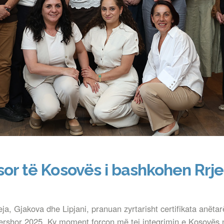
sor të Kosovës i bashkohen Rrje
ja, Gjakova dhe Lipjani, pranuan zyrtarisht certifikata anët
ershor 2025. Ky moment forcon më tej integrimin e Kosovës