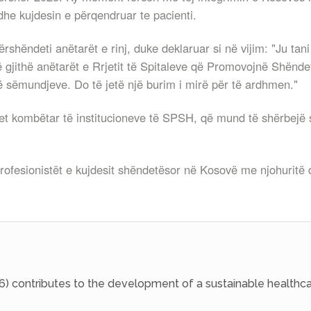
dhe kujdesin e përqendruar te pacienti.
përshëndeti anëtarët e rinj, duke deklaruar si në vijim: "Ju tan
ë gjithë anëtarët e Rrjetit të Spitaleve që Promovojnë Shëndet
ë sëmundjeve. Do të jetë një burim i mirë për të ardhmen."
vet kombëtar të institucioneve të SPSH, që mund të shërbejë si
 profesionistët e kujdesit shëndetësor në Kosovë me njohuritë
6) contributes to the development of a sustainable healthca