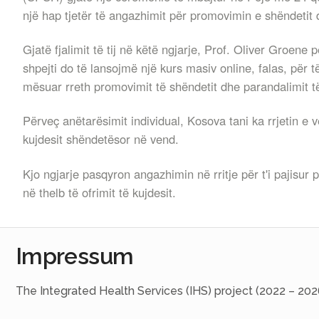
një hap tjetër të angazhimit për promovimin e shëndetit 
Gjatë fjalimit të tij në këtë ngjarje, Prof. Oliver Groene 
shpejti do të lansojmë një kurs masiv online, falas, për t
mësuar rreth promovimit të shëndetit dhe parandalimit t
Përveç anëtarësimit individual, Kosova tani ka rrjetin e 
kujdesit shëndetësor në vend.
Kjo ngjarje pasqyron angazhimin në rritje për t'i pajisur
në thelb të ofrimit të kujdesit.
Impressum
The Integrated Health Services (IHS) project (2022 – 202