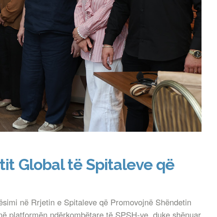
tit Global të Spitaleve që
arësimi në Rrjetin e Spitaleve që Promovojnë Shëndetin
 në platformën ndërkombëtare të SPSH-ve, duke shënuar