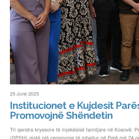
25 June 2025
Institucionet e Kujdesit Parë
Promovojnë Shëndetin
Tri qendra kryesore të mjekësisë familjare në Kosovë: Pe
(SPSH) gjatë një ceremonie të mbajtur në Pejë më 24 q