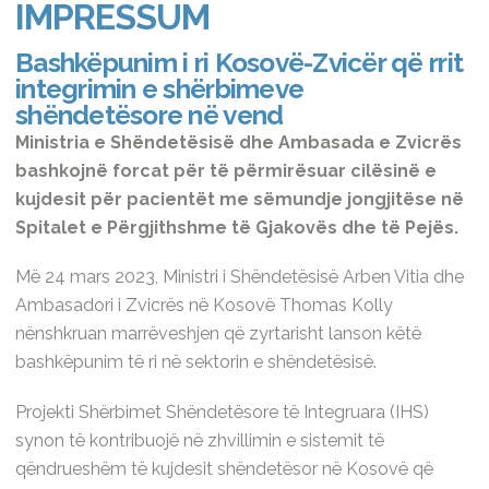
IMPRESSUM
Bashkëpunim i ri Kosovë-Zvicër që rrit
integrimin e shërbimeve
shëndetësore në vend
Ministria e Shëndetësisë dhe Ambasada e Zvicrës
bashkojnë forcat për të përmirësuar cilësinë e
kujdesit për pacientët me sëmundje jongjitëse në
Spitalet e Përgjithshme të Gjakovës dhe të Pejës.
Më 24 mars 2023, Ministri i Shëndetësisë Arben Vitia dhe
Ambasadori i Zvicrës në Kosovë Thomas Kolly
nënshkruan marrëveshjen që zyrtarisht lanson këtë
bashkëpunim të ri në sektorin e shëndetësisë.
Projekti Shërbimet Shëndetësore të Integruara (IHS)
synon të kontribuojë në zhvillimin e sistemit të
qëndrueshëm të kujdesit shëndetësor në Kosovë që