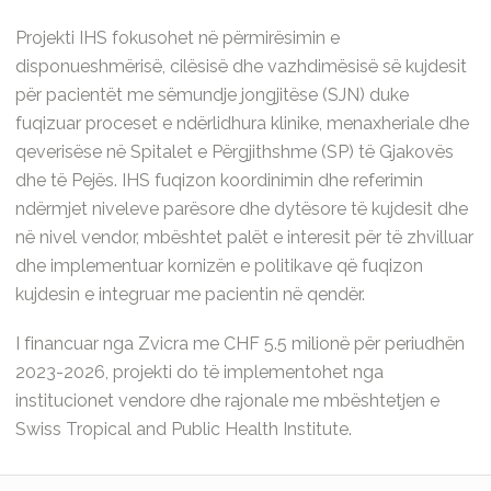
Projekti IHS fokusohet në përmirësimin e
disponueshmërisë, cilësisë dhe vazhdimësisë së kujdesit
për pacientët me sëmundje jongjitëse (SJN) duke
fuqizuar proceset e ndërlidhura klinike, menaxheriale dhe
qeverisëse në Spitalet e Përgjithshme (SP) të Gjakovës
dhe të Pejës. IHS fuqizon koordinimin dhe referimin
ndërmjet niveleve parësore dhe dytësore të kujdesit dhe
në nivel vendor, mbështet palët e interesit për të zhvilluar
dhe implementuar kornizën e politikave që fuqizon
kujdesin e integruar me pacientin në qendër.
I financuar nga Zvicra me CHF 5.5 milionë për periudhën
2023-2026, projekti do të implementohet nga
institucionet vendore dhe rajonale me mbështetjen e
Swiss Tropical and Public Health Institute.