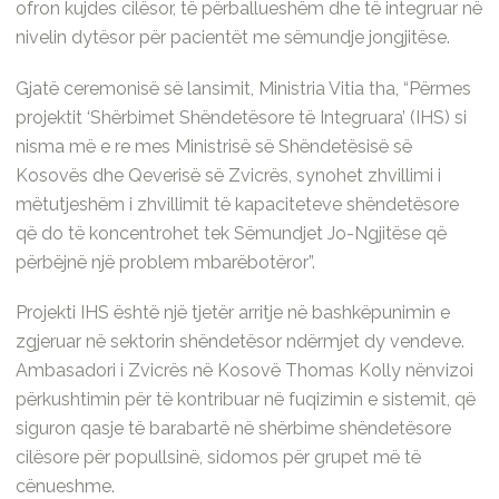
ofron kujdes cilësor, të përballueshëm dhe të integruar në
nivelin dytësor për pacientët me sëmundje jongjitëse.
Gjatë ceremonisë së lansimit, Ministria Vitia tha, “Përmes
projektit ‘Shërbimet Shëndetësore të Integruara’ (IHS) si
nisma më e re mes Ministrisë së Shëndetësisë së
Kosovës dhe Qeverisë së Zvicrës, synohet zhvillimi i
mëtutjeshëm i zhvillimit të kapaciteteve shëndetësore
që do të koncentrohet tek Sëmundjet Jo-Ngjitëse që
përbëjnë një problem mbarëbotëror”.
Projekti IHS është një tjetër arritje në bashkëpunimin e
zgjeruar në sektorin shëndetësor ndërmjet dy vendeve.
Ambasadori i Zvicrës në Kosovë Thomas Kolly nënvizoi
përkushtimin për të kontribuar në fuqizimin e sistemit, që
siguron qasje të barabartë në shërbime shëndetësore
cilësore për popullsinë, sidomos për grupet më të
cënueshme.