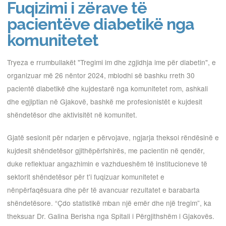
Fuqizimi i zërave të
pacientëve diabetikë nga
komunitetet
Tryeza e rrumbullakët "Tregimi im dhe zgjidhja ime për diabetin", e
organizuar më 26 nëntor 2024, mblodhi së bashku rreth 30
pacientë diabetikë dhe kujdestarë nga komunitetet rom, ashkali
dhe egjiptian në Gjakovë, bashkë me profesionistët e kujdesit
shëndetësor dhe aktivisitët në komunitet.
Gjatë sesionit për ndarjen e përvojave, ngjarja theksoi rëndësinë e
kujdesit shëndetësor gjithëpërfshirës, me pacientin në qendër,
duke reflektuar angazhimin e vazhdueshëm të institucioneve të
sektorit shëndetësor për t'i fuqizuar komunitetet e
nënpërfaqësuara dhe për të avancuar rezultatet e barabarta
shëndetësore. “Çdo statistikë mban një emër dhe një tregim”, ka
theksuar Dr. Galina Berisha nga Spitali i Përgjithshëm i Gjakovës.