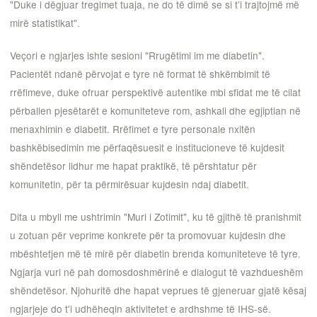
"Duke i dëgjuar tregimet tuaja, ne do të dimë se si t’i trajtojmë më
mirë statistikat".
Veçori e ngjarjes ishte sesioni "Rrugëtimi im me diabetin".
Pacientët ndanë përvojat e tyre në format të shkëmbimit të
rrëfimeve, duke ofruar perspektivë autentike mbi sfidat me të cilat
përballen pjesëtarët e komuniteteve rom, ashkali dhe egjiptian në
menaxhimin e diabetit. Rrëfimet e tyre personale nxitën
bashkëbisedimin me përfaqësuesit e institucioneve të kujdesit
shëndetësor lidhur me hapat praktikë, të përshtatur për
komunitetin, për ta përmirësuar kujdesin ndaj diabetit.
Dita u mbyll me ushtrimin "Muri i Zotimit", ku të gjithë të pranishmit
u zotuan për veprime konkrete për ta promovuar kujdesin dhe
mbështetjen më të mirë për diabetin brenda komuniteteve të tyre.
Ngjarja vuri në pah domosdoshmërinë e dialogut të vazhdueshëm
shëndetësor. Njohuritë dhe hapat veprues të gjeneruar gjatë kësaj
ngjarjeje do t'i udhëheqin aktivitetet e ardhshme të IHS-së.