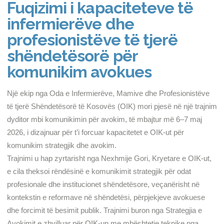
Fuqizimi i kapaciteteve të
infermierëve dhe
profesionistëve të tjerë
shëndetësorë për
komunikim avokues
Një ekip nga Oda e Infermierëve, Mamive dhe Profesionistëve
të tjerë Shëndetësorë të Kosovës (OIK) mori pjesë në një trajnim
dyditor mbi komunikimin për avokim, të mbajtur më 6–7 maj
2026, i dizajnuar për t’i forcuar kapacitetet e OIK-ut për
komunikim strategjik dhe avokim.
Trajnimi u hap zyrtarisht nga Nexhmije Gori, Kryetare e OIK-ut,
e cila theksoi rëndësinë e komunikimit strategjik për odat
profesionale dhe institucionet shëndetësore, veçanërisht në
kontekstin e reformave në shëndetësi, përpjekjeve avokuese
dhe forcimit të besimit publik. Trajnimi buron nga Strategjia e
Avokimit e zhvilluar për OIK-un me mbështetje teknike nga