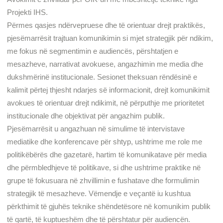
Projekti IHS.
Përmes qasjes ndërvepruese dhe të orientuar drejt praktikës,
pjesëmarrësit trajtuan komunikimin si mjet strategjik për ndikim,
me fokus në segmentimin e audiencës, përshtatjen e
mesazheve, narrativat avokuese, angazhimin me media dhe
dukshmërinë institucionale. Sesionet theksuan rëndësinë e
kalimit përtej thjesht ndarjes së informacionit, drejt komunikimit
avokues të orientuar drejt ndikimit, në përputhje me prioritetet
institucionale dhe objektivat për angazhim publik.
Pjesëmarrësit u angazhuan në simulime të intervistave
mediatike dhe konferencave për shtyp, ushtrime me role me
politikëbërës dhe gazetarë, hartim të komunikatave për media
dhe përmbledhjeve të politikave, si dhe ushtrime praktike në
grupe të fokusuara në zhvillimin e fushatave dhe formulimin
strategjik të mesazheve. Vëmendje e veçantë iu kushtua
përkthimit të gjuhës teknike shëndetësore në komunikim publik
të qartë, të kuptueshëm dhe të përshtatur për audiencën.