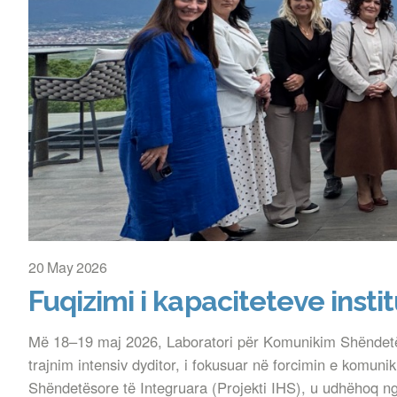
20 May 2026
Fuqizimi i kapaciteteve inst
Më 18–19 maj 2026, Laboratori për Komunikim Shëndetëso
trajnim intensiv dyditor, i fokusuar në forcimin e komuni
Shëndetësore të Integruara (Projekti IHS), u udhëhoq n