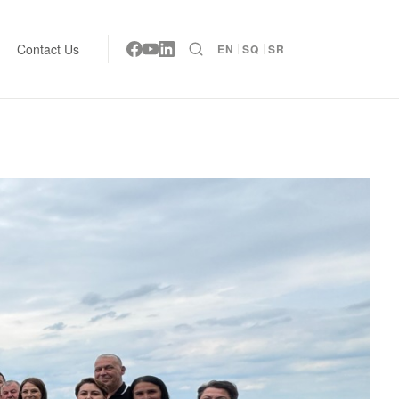
Contact Us
EN
SQ
SR