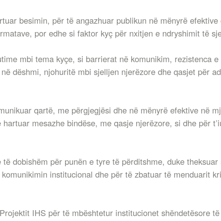
dërtuar besimin, për të angazhuar publikun në mënyrë efektive 
ormatave, por edhe si faktor kyç për nxitjen e ndryshimit të s
time mbi tema kyçe, si barrierat në komunikim, rezistenca e a
 në dëshmi, njohuritë mbi sjelljen njerëzore dhe qasjet për 
omunikuar qartë, me përgjegjësi dhe në mënyrë efektive në m
ë hartuar mesazhe bindëse, me qasje njerëzore, si dhe për t’
e të dobishëm për punën e tyre të përditshme, duke theksuar s
 komunikimin institucional dhe për të zbatuar të menduarit kr
Projektit IHS për të mbështetur institucionet shëndetësore 