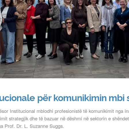
itucionale për komunikimin mbi
r Institucional mblodhi profesionistë të komunikimit nga ins
kimit strategjik dhe të bazuar në dëshmi në sektorin e shënde
ga Prof. Dr. L. Suzanne Suggs.