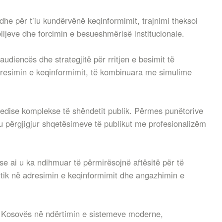
dhe për t’iu kundërvënë keqinformimit, trajnimi theksoi
jelljeve dhe forcimin e besueshmërisë institucionale.
udiencës dhe strategjitë për rritjen e besimit të
adresimin e keqinformimit, të kombinuara me simulime
jedise komplekse të shëndetit publik. Përmes punëtorive
iu përgjigjur shqetësimeve të publikut me profesionalizëm
e ai u ka ndihmuar të përmirësojnë aftësitë për të
itik në adresimin e keqinformimit dhe angazhimin e
të Kosovës në ndërtimin e sistemeve moderne,