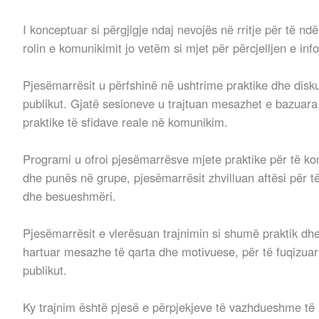
I konceptuar si përgjigje ndaj nevojës në rritje për të n
rolin e komunikimit jo vetëm si mjet për përcjelljen e inf
Pjesëmarrësit u përfshinë në ushtrime praktike dhe disku
publikut. Gjatë sesioneve u trajtuan mesazhet e bazuara
praktike të sfidave reale në komunikim.
Programi u ofroi pjesëmarrësve mjete praktike për të k
dhe punës në grupe, pjesëmarrësit zhvilluan aftësi për t
dhe besueshmëri.
Pjesëmarrësit e vlerësuan trajnimin si shumë praktik dh
hartuar mesazhe të qarta dhe motivuese, për të fuqizuar
publikut.
Ky trajnim është pjesë e përpjekjeve të vazhdueshme të 