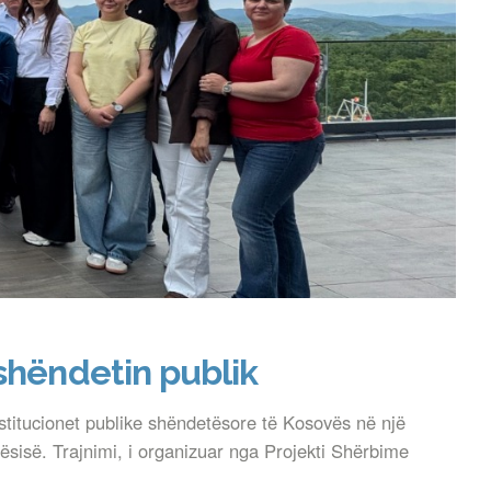
 shëndetin publik
titucionet publike shëndetësore të Kosovës në një
tësisë. Trajnimi, i organizuar nga Projekti Shërbime