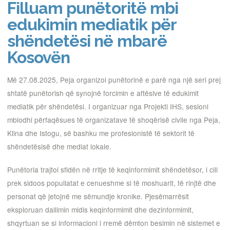
Filluam punëtoritë mbi
edukimin mediatik për
shëndetësi në mbarë
Kosovën
Më 27.08.2025, Peja organizoi punëtorinë e parë nga një seri prej
shtatë punëtorish që synojnë forcimin e aftësive të edukimit
mediatik për shëndetësi. I organizuar nga Projekti IHS, sesioni
mblodhi përfaqësues të organizatave të shoqërisë civile nga Peja,
Klina dhe Istogu, së bashku me profesionistë të sektorit të
shëndetësisë dhe mediat lokale.
Punëtoria trajtoi sfidën në rritje të keqinformimit shëndetësor, i cili
prek sidoos popullatat e cenueshme si të moshuarit, të rinjtë dhe
personat që jetojnë me sëmundje kronike. Pjesëmarrësit
eksploruan dallimin midis keqinformimit dhe dezinformimit,
shqyrtuan se si informacioni i rremë dëmton besimin në sistemet e