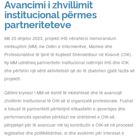
Avancimi i zhvillimit
institucional përmes
partneriteteve
Më 20 dhjetor 2023, projekti IHS nënshkroi memorandum
mirëkuptimi (MM) me Odën e Infermierëve, Mamive dhe
Profesionistëve të tjerë të Kujdesit Shëndetësor në Kosovë (OIK).
Ky MM udhëheq partneritetin institucional ndërmjet IHS dhe IOK
dhe përfshin një sërë aktivitetesh që do të zbatohen gjatë fazës së
projektit.
Qëllimi kryesor i MM-së është të mbështesë dhe të avancojë
zhvillimin institucional të OIK-së si organizatë profesionale. Fushat
e fokusit të partneritetit përfshijnë efikasitetin e qeverisjes dhe
performancës operative përkitazi me shërbimet e OIK-së,
përpjekjet për të avancuar më tej kontributin e OIK-së në proceset
legjislative dhe politikëbërëse, si dhe avokimin për interesat e