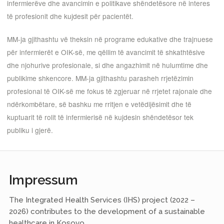
infermierëve dhe avancimin e politikave shëndetësore në interes
të profesionit dhe kujdesit për pacientët.
MM-ja gjithashtu vë theksin në programe edukative dhe trajnuese
për infermierët e OIK-së, me qëllim të avancimit të shkathtësive
dhe njohurive profesionale, si dhe angazhimit në hulumtime dhe
publikime shkencore. MM-ja gjithashtu parasheh rrjetëzimin
profesional të OIK-së me fokus të zgjeruar në rrjetet rajonale dhe
ndërkombëtare, së bashku me rritjen e vetëdijësimit dhe të
kuptuarit të rolit të infermierisë në kujdesin shëndetësor tek
publiku i gjerë.
Impressum
The Integrated Health Services (IHS) project (2022 –
2026) contributes to the development of a sustainable
healthcare in Kosovo.